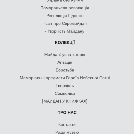
Помаранчева революція
Революція Гідності
- світ про Євромайдан
- творчість Майдану
КОЛЕКЦІЇ
Майдан: усна історія
Агітація
Боротьба
Меморіальні предмети Героїв Небесної Сотні
Творчість
Символіка
[МАЙДАН У КНИЖКАХ]
ПРО НАС
Контакти
Ради музею