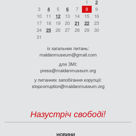
1
2
3
4
5
6
7
8
9
10
11
12
13
14
15
16
17
18
19
20
21
22
23
24
25
26
27
28
29
30
31
із загальних питань:
maidanmuseum@gmail.com
для ЗМІ:
press@maidanmuseum.org
у питаннях запобігання корупції:
stopcorruption@maidanmuseum.org
Назустріч свободі!
НОВИНИ