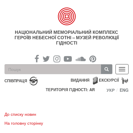
Перейти
до
основного
матеріалу
НАЦІОНАЛЬНИЙ МЕМОРІАЛЬНИЙ КОМПЛЕКС
ГЕРОЇВ НЕБЕСНОЇ СОТНІ – МУЗЕЙ РЕВОЛЮЦІЇ
ГІДНОСТІ
Пошукова
Toggl
форма
navig
Пошук
ВИДАННЯ
ЕКСКУРСІЇ
СПІВПРАЦЯ
ТЕРИТОРІЯ ГІДНОСТІ: AR
УКР
ENG
До списку новин
На головну сторінку