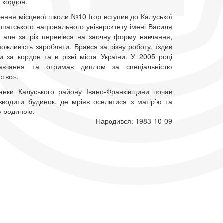
а кордон.
чення місцевої школи №10 Ігор вступив до Калуської
рпатського національного університету імені Василя
 але за рік перевівся на заочну форму навчання,
жливість заробляти. Брався за різну роботу, їздив
и за кордон та в різні міста України. У 2005 році
навчання та отримав диплом за спеціальністю
ство».
анки Калуського району Івано-Франківщини почав
зводити будинок, де мріяв оселитися з матір’ю та
ю родиною.
Народився: 1983-10-09