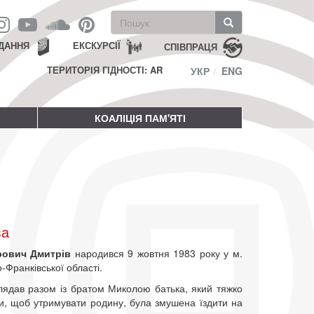
Пошукова
форма
Пошук
ДАННЯ
ЕКСКУРСІЇ
СПІВПРАЦЯ
ТЕРИТОРІЯ ГІДНОСТІ: AR
УКР
ENG
КОАЛІЦІЯ ПАМ'ЯТІ
ва
рович Дмитрів
народився 9 жовтня 1983 року у м.
-Франківської області.
лядав разом із братом Миколою батька, який тяжко
ти, щоб утримувати родину, була змушена їздити на