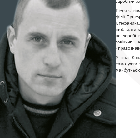
заробітки з
Після закін
філії Прика
Стефаника,
щоб мати мо
на заробітк
закінчив 
«правознав
У селі Коп
самотужки 
майбутньо