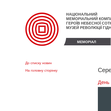
Перейти
до
основного
НАЦІОНАЛЬНИЙ
матеріалу
МЕМОРІАЛЬНИЙ КОМП
ГЕРОЇВ НЕБЕСНОЇ СОТН
МУЗЕЙ РЕВОЛЮЦІЇ ГІД
МЕМОРІАЛ
До списку новин
Сере
На головну сторінку
День 