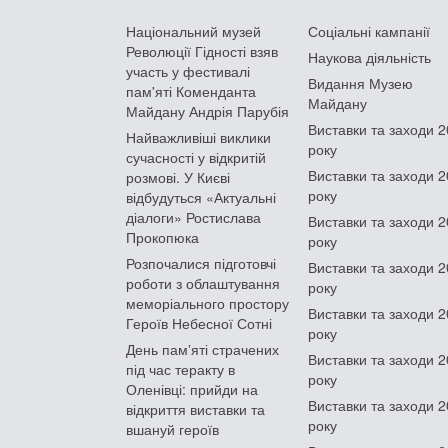
Національний музей
Соціальні кампанії
Революції Гідності взяв
Наукова діяльність
участь у фестивалі
Видання Музею
пам'яті Коменданта
Майдану
Майдану Андрія Парубія
Виставки та заходи 
Найважливіші виклики
року
сучасності у відкритій
Виставки та заходи 
розмові. У Києві
року
відбудуться «Актуальні
діалоги» Ростислава
Виставки та заходи 
Прокопюка
року
Розпочалися підготовчі
Виставки та заходи 
роботи з облаштування
року
меморіального простору
Виставки та заходи 
Героїв Небесної Сотні
року
День памʼяті страчених
Виставки та заходи 
під час теракту в
року
Оленівці: прийди на
Виставки та заходи 
відкриття виставки та
року
вшануй героїв