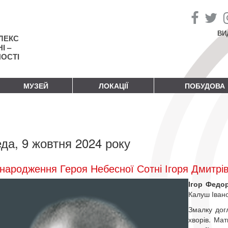
ВИ
ЛЕКС
І –
НОСТІ
МУЗЕЙ
ЛОКАЦІЇ
ПОБУДОВА
да, 9 жовтня 2024 року
народження Героя Небесної Сотні Ігоря Дмитрі
Ігор Федо
Калуш Івано
Змалку дог
хворів. Ма