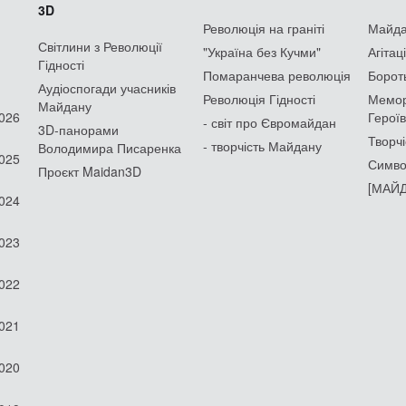
3D
Революція на граніті
Майдан
Світлини з Революції
"Україна без Кучми"
Агітац
Гідності
Помаранчева революція
Борот
Аудіоспогади учасників
Революція Гідності
Мемор
Майдану
2026
Героїв
- світ про Євромайдан
3D-панорами
Творчі
- творчість Майдану
Володимира Писаренка
2025
Симво
Проєкт Maidan3D
[МАЙД
2024
2023
2022
2021
2020