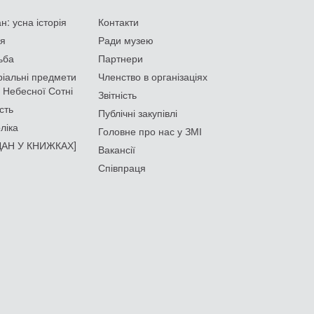
: усна історія
Контакти
ія
Ради музею
ьба
Партнери
іальні предмети
Членство в організаціях
 Небесної Сотні
Звітність
сть
Публічні закупівлі
ліка
Головне про нас у ЗМІ
АН У КНИЖКАХ]
Вакансії
Співпраця