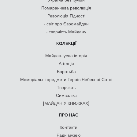
Помаранчева революція
Революція Гідності
- світ про Євромайдан
- творчість Майдану
КОЛЕКЦІЇ
Майдан: усна історія
Агітація
Боротьба
Меморіальні предмети Героїв Небесної Сотні
Творчість
Символіка
[МАЙДАН У КНИЖКАХ]
ПРО НАС
Контакти
Ради музею