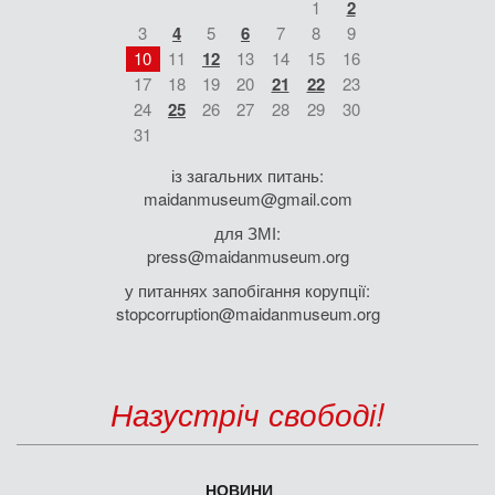
1
2
3
4
5
6
7
8
9
10
11
12
13
14
15
16
17
18
19
20
21
22
23
24
25
26
27
28
29
30
31
із загальних питань:
maidanmuseum@gmail.com
для ЗМІ:
press@maidanmuseum.org
у питаннях запобігання корупції:
stopcorruption@maidanmuseum.org
Назустріч свободі!
НОВИНИ