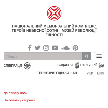
Перейти
до
основного
матеріалу
НАЦІОНАЛЬНИЙ МЕМОРІАЛЬНИЙ КОМПЛЕКС
ГЕРОЇВ НЕБЕСНОЇ СОТНІ – МУЗЕЙ РЕВОЛЮЦІЇ
ГІДНОСТІ
Пошукова
Toggl
форма
navig
Пошук
ВИДАННЯ
ЕКСКУРСІЇ
СПІВПРАЦЯ
ТЕРИТОРІЯ ГІДНОСТІ: AR
УКР
ENG
До списку новин
На головну сторінку