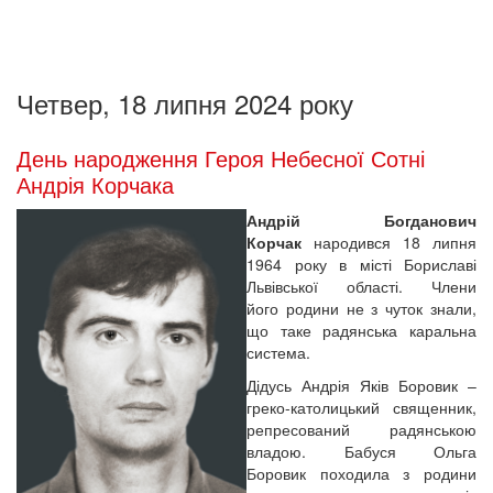
Четвер, 18 липня 2024 року
День народження Героя Небесної Сотні
Андрія Корчака
Андрій Богданович
Корчак
народився 18 липня
1964 року в місті Бориславі
Львівської області. Члени
його родини не з чуток знали,
що таке радянська каральна
система.
Дідусь Андрія Яків Боровик –
греко-католицький священник,
репресований радянською
владою. Бабуся Ольга
Боровик походила з родини