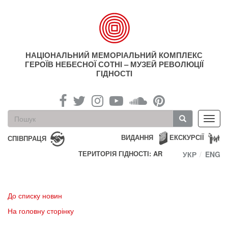
Перейти
до
основного
матеріалу
НАЦІОНАЛЬНИЙ МЕМОРІАЛЬНИЙ КОМПЛЕКС
ГЕРОЇВ НЕБЕСНОЇ СОТНІ – МУЗЕЙ РЕВОЛЮЦІЇ
ГІДНОСТІ
Пошукова
Toggl
форма
navig
Пошук
ВИДАННЯ
ЕКСКУРСІЇ
СПІВПРАЦЯ
ТЕРИТОРІЯ ГІДНОСТІ: AR
УКР
ENG
До списку новин
На головну сторінку