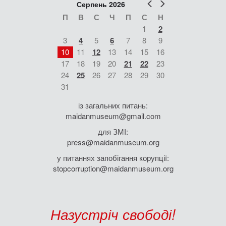
Попер
Наст
Серпень 2026
П
В
С
Ч
П
С
Н
1
2
3
4
5
6
7
8
9
10
11
12
13
14
15
16
17
18
19
20
21
22
23
24
25
26
27
28
29
30
31
із загальних питань:
maidanmuseum@gmail.com
для ЗМІ:
press@maidanmuseum.org
у питаннях запобігання корупції:
stopcorruption@maidanmuseum.org
Назустріч свободі!