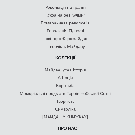
Революція на граніті
"Україна без Кучми"
Помаранчева революція
Революція Гідності
- світ про Євромайдан
- творчість Майдану
КОЛЕКЦІЇ
Майдан: усна історія
Агітація
Боротьба
Меморіальні предмети Героїв Небесної Сотні
Творчість
Символіка
[МАЙДАН У КНИЖКАХ]
ПРО НАС