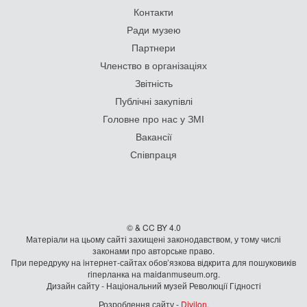
Контакти
Ради музею
Партнери
Членство в організаціях
Звітність
Публічні закупівлі
Головне про нас у ЗМІ
Вакансії
Співпраця
© & CC BY 4.0
Матеріали на цьому сайті захищені законодавством, у тому числі
законами про авторське право.
При передруку на iнтернет-сайтах обов’язкова відкрита для пошуковиків
гiперланка на maidanmuseum.org.
Дизайн сайту - Національний музей Революції Гідності
Розроблення сайту -
Divilon
.