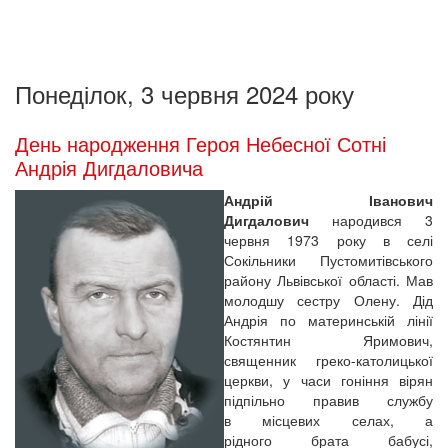
Понеділок, 3 червня 2024 року
День народження Героя Небесної Сотні
Андрія Дигдаловича
Андрій Іванович
Дигдалович
народився 3
червня 1973 року в селі
Сокільники Пустомитівського
району Львівської області. Мав
молодшу сестру Олену. Дід
Андрія по материнській лінії
Костянтин Яримович,
священник греко-католицької
церкви, у часи гоніння вірян
підпільно правив службу
в місцевих селах, а
рідного брата бабусі,