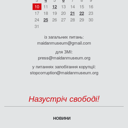
4
6
10
11
12
13
14
15
16
17
18
19
20
21
22
23
24
25
26
27
28
29
30
31
із загальних питань:
maidanmuseum@gmail.com
для ЗМІ:
press@maidanmuseum.org
у питаннях запобігання корупції:
stopcorruption@maidanmuseum.org
Назустріч свободі!
НОВИНИ