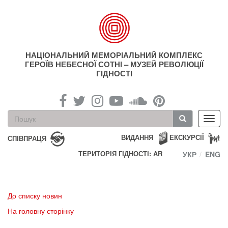
Перейти
до
основного
матеріалу
НАЦІОНАЛЬНИЙ МЕМОРІАЛЬНИЙ КОМПЛЕКС
ГЕРОЇВ НЕБЕСНОЇ СОТНІ – МУЗЕЙ РЕВОЛЮЦІЇ
ГІДНОСТІ
Пошукова
Toggl
форма
navig
Пошук
ВИДАННЯ
ЕКСКУРСІЇ
СПІВПРАЦЯ
ТЕРИТОРІЯ ГІДНОСТІ: AR
УКР
ENG
До списку новин
На головну сторінку