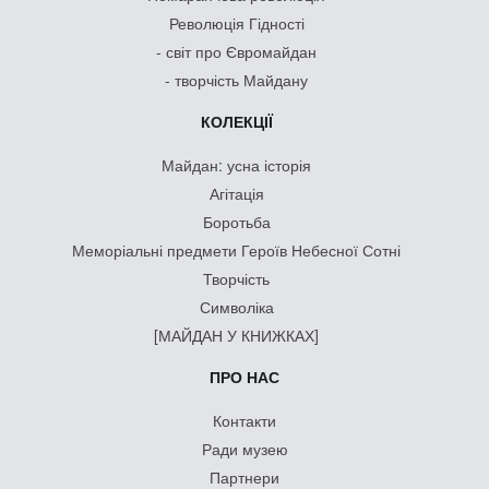
Революція Гідності
- світ про Євромайдан
- творчість Майдану
КОЛЕКЦІЇ
Майдан: усна історія
Агітація
Боротьба
Меморіальні предмети Героїв Небесної Сотні
Творчість
Символіка
[МАЙДАН У КНИЖКАХ]
ПРО НАС
Контакти
Ради музею
Партнери