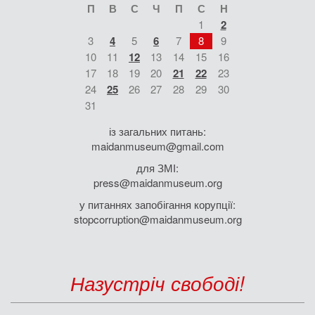
П
В
С
Ч
П
С
Н
1
2
3
4
5
6
7
8
9
10
11
12
13
14
15
16
17
18
19
20
21
22
23
24
25
26
27
28
29
30
31
із загальних питань:
maidanmuseum@gmail.com
для ЗМІ:
press@maidanmuseum.org
у питаннях запобігання корупції:
stopcorruption@maidanmuseum.org
Назустріч свободі!