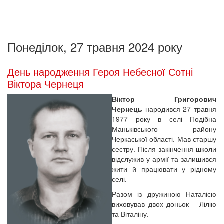
Понеділок, 27 травня 2024 року
День народження Героя Небесної Сотні
Віктора Чернеця
Віктор Григорович
Чернець
народився 27 травня
1977 року в селі Подібна
Маньківського району
Черкаської області. Мав старшу
сестру. Після закінчення школи
відслужив у армії та залишився
жити й працювати у рідному
селі.
Разом із дружиною Наталією
виховував двох доньок – Лілію
та Віталіну.