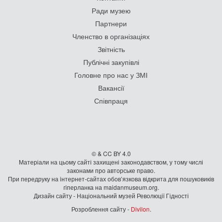
Ради музею
Партнери
Членство в організаціях
Звітність
Публічні закупівлі
Головне про нас у ЗМІ
Вакансії
Співпраця
© & CC BY 4.0
Матеріали на цьому сайті захищені законодавством, у тому числі
законами про авторське право.
При передруку на iнтернет-сайтах обов’язкова відкрита для пошуковиків
гiперланка на maidanmuseum.org.
Дизайн сайту - Національний музей Революції Гідності
Розроблення сайту -
Divilon
.