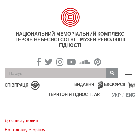
Перейти
до
основного
матеріалу
НАЦІОНАЛЬНИЙ МЕМОРІАЛЬНИЙ КОМПЛЕКС
ГЕРОЇВ НЕБЕСНОЇ СОТНІ – МУЗЕЙ РЕВОЛЮЦІЇ
ГІДНОСТІ
Пошукова
Toggl
форма
navig
Пошук
ВИДАННЯ
ЕКСКУРСІЇ
СПІВПРАЦЯ
ТЕРИТОРІЯ ГІДНОСТІ: AR
УКР
ENG
До списку новин
На головну сторінку