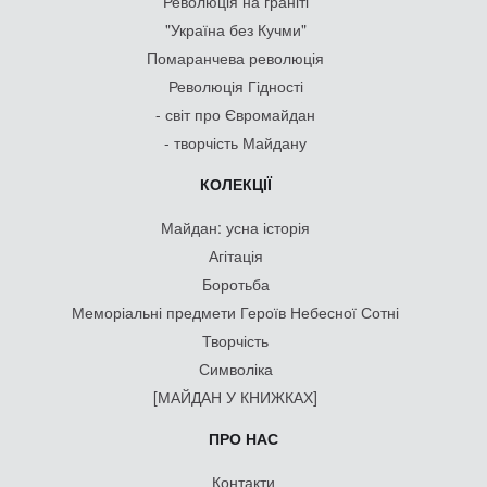
Революція на граніті
"Україна без Кучми"
Помаранчева революція
Революція Гідності
- світ про Євромайдан
- творчість Майдану
КОЛЕКЦІЇ
Майдан: усна історія
Агітація
Боротьба
Меморіальні предмети Героїв Небесної Сотні
Творчість
Символіка
[МАЙДАН У КНИЖКАХ]
ПРО НАС
Контакти