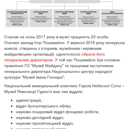
Станом на осінь 2017 року в музеї працюють 23 особи.
Очолює заклад Ігор Пошивайло. У вересні 2016 року конкурсна
комісія, створена з істориків, музейників і керівників
майданівських організацій, одноголосно
обрала його
генеральним директором
. У той час Пошивайло був головою
правління ГО "Музей Майдану" та працював заступником
генерального директора Національного центру народної
культури "Музей Івана Гончара".
Національний меморіальний комплекс Героїв Небесної Сотні –
Музей Революції Гідності має такі відділи:
адміністрація,
відділ бухгалтерського обліку,
науково-пошуковий відділ фондової роботи,
науково-дослідний відділ,
науково-просвітницький відділ,
науково-видавничий відділ,