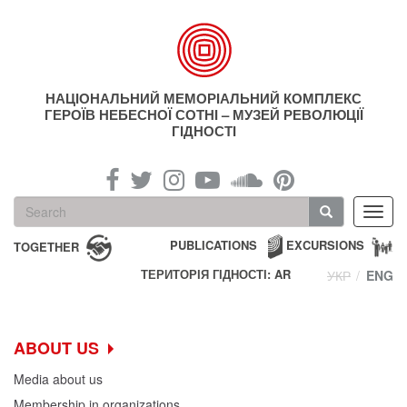
Skip
to
main
content
НАЦІОНАЛЬНИЙ МЕМОРІАЛЬНИЙ КОМПЛЕКС
ГЕРОЇВ НЕБЕСНОЇ СОТНІ – МУЗЕЙ РЕВОЛЮЦІЇ
ГІДНОСТІ
Search
Toggl
form
navig
Search
PUBLICATIONS
EXCURSIONS
TOGETHER
ТЕРИТОРІЯ ГІДНОСТІ: AR
УКР
ENG
ABOUT US
Media about us
Membership in organizations