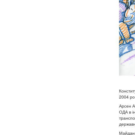
Констит
2004 ро
Арсен А
ОДА в і
транспо
державні
Майдані