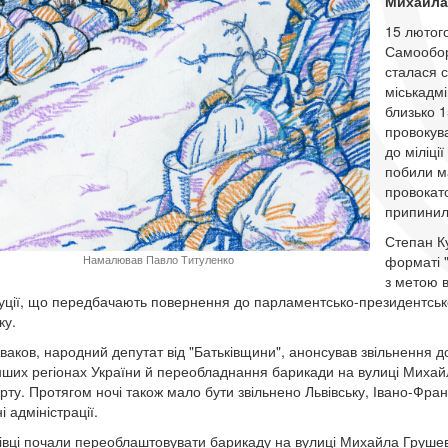
Михайла
15 лютог
Самообор
сталася с
міськадмі
близько 1
провокува
до міліці
побили м
провокато
припинил
Степан Ку
форматі 
Намалював Павло Титуленко
з метою в
уції, що передбачають повернення до парламентсько-президентсько
ку.
ваков, народний депутат від "Батьківщини", анонсував звільнення 
нших регіонах України й переобладнання барикади на вулиці Михай
рту. Протягом ночі також мало бути звільнено Львівську, Івано-Фран
 адміністрації.
вці почали переоблаштовувати барикаду на вулиці Михайла Грушев