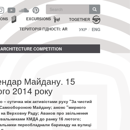
Search
form
Search
IONS
EXCURSIONS
TOGETHER
ТЕРИТОРІЯ ГІДНОСТІ: AR
УКР
ENG
ARCHITECTURE COMPETITION
ендар Майдану. 15
го 2014 року
о – сутичка між активістами руху "За чистий
а Самообороною Майдану; анонс "мирного
 на Верховну Раду; Аваков про звільнення
увальниками КМДА до ранку 16 лютого;
вальники переобладнали барикаду на вулиці