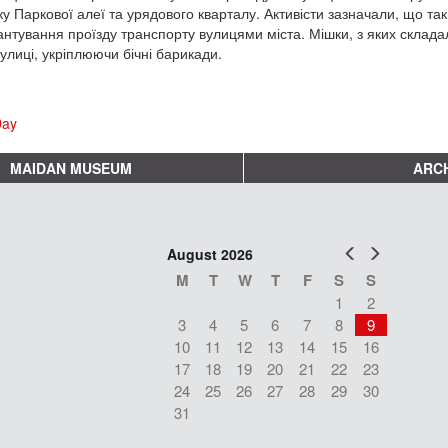
у Паркової алеї та урядового кварталу. Активісти зазначали, що т
антування проїзду транспорту вулицями міста. Мішки, з яких склад
вулиці, укріплюючи бічні барикади.
Day
MAIDAN MUSEUM
ARCH
Prev
Next
August 2026
M
T
W
T
F
S
S
1
2
3
4
5
6
7
8
9
10
11
12
13
14
15
16
17
18
19
20
21
22
23
24
25
26
27
28
29
30
31