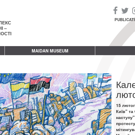
PUBLICAT
ЛЕКС
І –
НОСТІ
MAIDAN MUSEUM
Кал
люто
15 лютог
Київ" т
наступу"
протест
мітингу