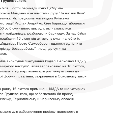
 Грушевського.
о біля шостої барикади коло ЦУМу між
оною Майдану й активістами руху "За чистий Київ"
утичка. Як повідомив комендант Київської
ністрації Руслан Андрійко, біля барикади зібралися
50 осіб сумнівного вигляду, які намагалися
ти майданівців, розбираючи барикаду. За час бійки
ї надійшли 13 скарг від активістів руху, начебто їх
айданівці. Проте Самообороні вдалося відтіснити
рів до Бессарабської площі, де сутичка
ася.
бів анонсував пікетування будівлі Верховної Ради у
"мирного наступу", який заплановано на 18 лютого,
имагати від парламентарів розглянути зміни до
ї форми правління, закріпленої в Основному законі
до ранку 16 лютого приміщень КМДА та ще чотирьох
ла Грушевського, що забезпечило би проїзд
ківську, Тернопільську й Чернівецьку обласні
ського для забезпечення проїзду транспорту в