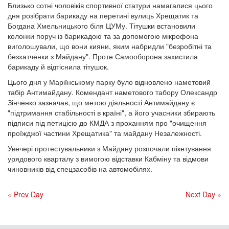
Близько сотні чоловіків спортивної статури намагалися цього
дня розібрати барикаду на перетині вулиць Хрещатик та
Богдана Хмельницького біля ЦУМу. Тітушки встановили
колонки поруч із барикадою та за допомогою мікрофона
виголошували, що вони кияни, яким набридли "безробітні та
безхатченки з Майдану". Проте Самооборона захистила
барикаду й відтіснила тітушок.
Цього дня у Маріїнському парку було відновлено наметовий
табір Антимайдану. Комендант наметового табору Олександр
Зінченко зазначав, що метою діяльності Антимайдану є
"підтримання стабільності в країні", а його учасники збирають
підписи під петицією до КМДА з проханням про "очищення
проїжджої частини Хрещатика" та майдану Незалежності.
Увечері протестувальники з Майдану розпочали пікетування
урядового кварталу з вимогою відставки Кабміну та відмови
чиновників від спецзасобів на автомобілях.
« Prev Day
Next Day »