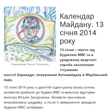
Календар
Майдану. 13
січня 2014
року
13 січня – пікети під
будівлею МВС та в
урядовому кварталі;
Намалював Павло Титуленко
спроба захоплення
тітушками
шостої барикади; повернення Антимайдану в Маріїнський
парк.
13 січня 2014 року о дев'ятій годині ранку кілька сотень
активістів прийшли до будівлі МВС із вимогою відставки
міністра Віталія Захарченка. Активісти проспівали
імпровізовану щедрівку, а після її завершення закидали
будівлю МВС копійками.