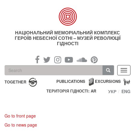
Skip
to
main
content
НАЦІОНАЛЬНИЙ МЕМОРІАЛЬНИЙ КОМПЛЕКС
ГЕРОЇВ НЕБЕСНОЇ СОТНІ – МУЗЕЙ РЕВОЛЮЦІЇ
ГІДНОСТІ
Search
Toggl
form
navig
Search
PUBLICATIONS
EXCURSIONS
TOGETHER
ТЕРИТОРІЯ ГІДНОСТІ: AR
УКР
ENG
Go to front page
Go to news page