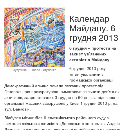
Календар
Майдану. 6
грудня 2013
6 грудня – протести на
захист ув’язнених
активістів Майдану.
6 грудня 2013 року
Художник – Павло Титуленко
мітингувальники з
громадської організації
Демократичний альянс почали лежачий протест під
Генеральною прокуратурою, вимагаючи звільнити дев’ятьох
активістів, заарештованих 3 грудня на 60 днів за підозрою в
організації масових заворушень у Києві 1 грудня 2013 р. на
вул. Банковій.
Відбувся мітинг біля Шевченківського районного суду з
вимогою звільнити активіста «Дорожнього контролю» Андрія
Дзиндзю, засудженого на два місяці перебування в слідчому