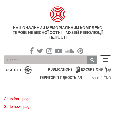
Skip
to
main
content
НАЦІОНАЛЬНИЙ МЕМОРІАЛЬНИЙ КОМПЛЕКС
ГЕРОЇВ НЕБЕСНОЇ СОТНІ – МУЗЕЙ РЕВОЛЮЦІЇ
ГІДНОСТІ
Search
Toggl
form
navig
Search
PUBLICATIONS
EXCURSIONS
TOGETHER
ТЕРИТОРІЯ ГІДНОСТІ: AR
УКР
ENG
Go to front page
Go to news page