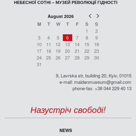
НЕБЕСНОЇ СОТНІ – МУЗЕЙ РЕВОЛЮЦІЇ ГІДНОСТІ
Prev
Next
August 2026
M
T
W
T
F
S
S
1
2
3
4
5
6
7
8
9
10
11
12
13
14
15
16
17
18
19
20
21
22
23
24
25
26
27
28
29
30
31
9, Lavrska str, building 20, Kyiv, 01015
e-mail:
maidanmuseum@gmail.com
phone-fax: +38 044 229 40 13
Назустріч свободі!
NEWS