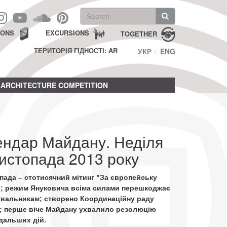
Search
form
Search
IONS
EXCURSIONS
TOGETHER
ТЕРИТОРІЯ ГІДНОСТІ: AR
УКР
ENG
ARCHITECTURE COMPETITION
ендар Майдану. Неділя
истопада 2013 року
пада – стотисячний мітинг "За європейську
"; режим Януковича всіма силами перешкоджає
увальникам; створено Координаційну раду
; перше віче Майдану ухвалило резолюцію
дальших дій.