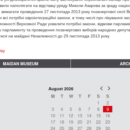
вило наполягати на відставці уряду Миколи Азарова за зраду націон
 вимагати проведення 27 листопада 2013 року позачергової сесії Ве
 всі потрібні євроінтеграційні закони, в тому числі про лікування за
ожності Верховної Ради ухвалити потрібні закони, відмови парламен
у парламенту та проведення позачергових виборів народних депут
ися на майдані Незалежності до 29 листопада 2013 року.
Day
MAIDAN MUSEUM
ARCH
Prev
Next
August 2026
M
T
W
T
F
S
S
1
2
3
4
5
6
7
8
9
10
11
12
13
14
15
16
17
18
19
20
21
22
23
24
25
26
27
28
29
30