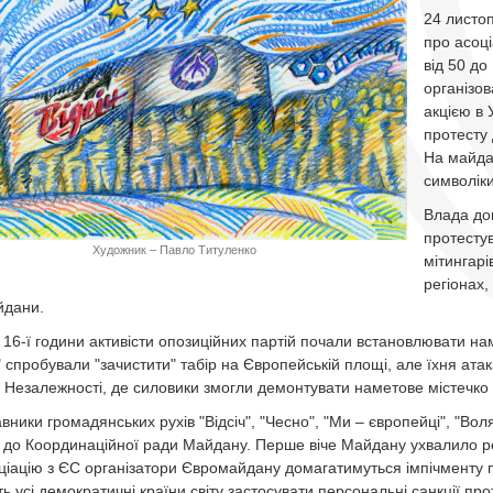
24 листо
про асоці
від 50 до
організо
акцією в 
протесту 
На майдан
символіки
Влада до
протестув
Художник – Павло Титуленко
мітингарі
регіонах,
йдани.
 16-ї години активісти опозиційних партій почали встановлювати нам
 спробували "зачистити" табір на Європейській площі, але їхня атака
 Незалежності, де силовики змогли демонтувати наметове містечко 
вники громадянських рухів "Відсіч", "Чесно", "Ми – європейці", "Вол
 до Координаційної ради Майдану. Перше віче Майдану ухвалило рез
ціацію з ЄС організатори Євромайдану домагатимуться імпічменту 
ть усі демократичні країни світу застосувати персональні санкції пр