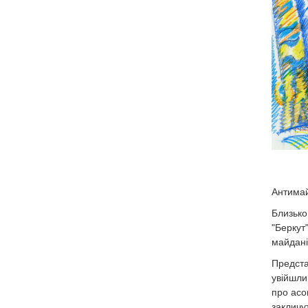
Антима
Близько
"Беркут"
майдані
Предста
увійшли
про асо
закличу