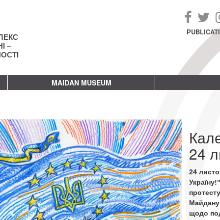
PUBLICAT
ЛЕКС
І –
НОСТІ
MAIDAN MUSEUM
Кал
24 л
24 листо
Україну!
протест
Майдану
щодо по