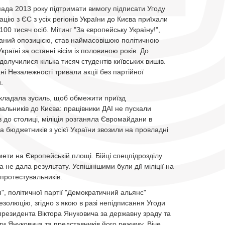
пада 2013 року підтримати вимогу підписати Угоду
ацію з ЄС з усіх регіонів України до Києва приїхали
 100 тисяч осіб. Мітинг "За європейську Україну!",
ваний опозицією, став наймасовішою політичною
Україні за останні вісім із половиною років. До
долучилися кілька тисяч студентів київських вишів.
і Незалежності тривали акції без партійної
.
кладала зусиль, щоб обмежити приїзд
альників до Києва: працівники ДАІ не пускали
в до столиці, міліція розганяла Євромайдани в
 а бюджетників з усієї України звозили на провладні
ети на Європейській площі. Бійці спецпідрозділу
 не дала результату. Успішнішими були дії міліції на
протестувальників.
я", політичної партії "Демократичний альянс"
олюцію, згідно з якою в разі непідписання Угоди
президента Віктора Януковича за державну зраду та
оти Януковича та представників його режиму. Віче