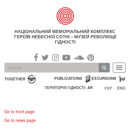
Skip
to
main
content
НАЦІОНАЛЬНИЙ МЕМОРІАЛЬНИЙ КОМПЛЕКС
ГЕРОЇВ НЕБЕСНОЇ СОТНІ – МУЗЕЙ РЕВОЛЮЦІЇ
ГІДНОСТІ
Search
Toggl
form
navig
Search
PUBLICATIONS
EXCURSIONS
TOGETHER
ТЕРИТОРІЯ ГІДНОСТІ: AR
УКР
ENG
Go to front page
Go to news page