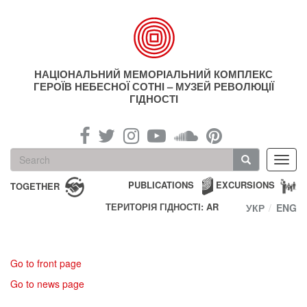
Skip
to
main
content
НАЦІОНАЛЬНИЙ МЕМОРІАЛЬНИЙ КОМПЛЕКС
ГЕРОЇВ НЕБЕСНОЇ СОТНІ – МУЗЕЙ РЕВОЛЮЦІЇ
ГІДНОСТІ
Search
Toggl
form
navig
Search
PUBLICATIONS
EXCURSIONS
TOGETHER
ТЕРИТОРІЯ ГІДНОСТІ: AR
УКР
ENG
Go to front page
Go to news page