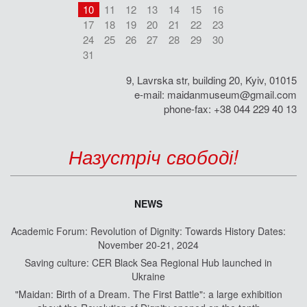
10
11
12
13
14
15
16
17
18
19
20
21
22
23
24
25
26
27
28
29
30
31
9, Lavrska str, building 20, Kyiv, 01015
e-mail:
maidanmuseum@gmail.com
phone-fax: +38 044 229 40 13
Назустріч свободі!
NEWS
Academic Forum: Revolution of Dignity: Towards History Dates:
November 20-21, 2024
Saving culture: CER Black Sea Regional Hub launched in
Ukraine
"Maidan: Birth of a Dream. The First Battle": a large exhibition