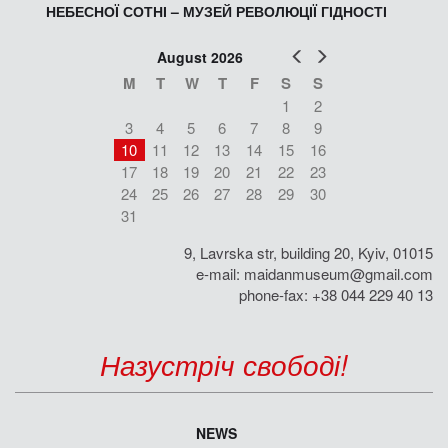
НЕБЕСНОЇ СОТНІ – МУЗЕЙ РЕВОЛЮЦІЇ ГІДНОСТІ
Prev
Next
August 2026
M
T
W
T
F
S
S
1
2
3
4
5
6
7
8
9
10
11
12
13
14
15
16
17
18
19
20
21
22
23
24
25
26
27
28
29
30
31
9, Lavrska str, building 20, Kyiv, 01015
e-mail:
maidanmuseum@gmail.com
phone-fax: +38 044 229 40 13
Назустріч свободі!
NEWS