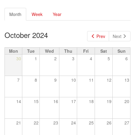
Primary
Month
(active
Week
Year
tabs
tab)
October 2024
Prev
Next
Mon
Tue
Wed
Thu
Fri
Sat
Sun
30
1
2
3
4
5
6
7
8
9
10
11
12
13
14
15
16
17
18
19
20
21
22
23
24
25
26
27