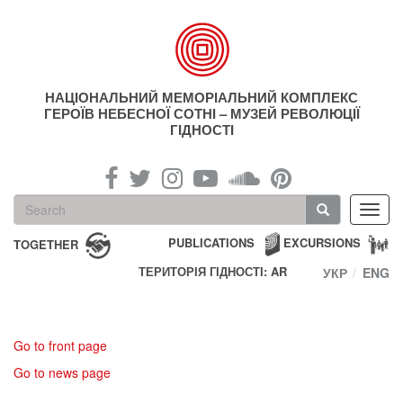
Skip
to
main
content
НАЦІОНАЛЬНИЙ МЕМОРІАЛЬНИЙ КОМПЛЕКС
ГЕРОЇВ НЕБЕСНОЇ СОТНІ – МУЗЕЙ РЕВОЛЮЦІЇ
ГІДНОСТІ
Search
Toggl
form
navig
Search
PUBLICATIONS
EXCURSIONS
TOGETHER
ТЕРИТОРІЯ ГІДНОСТІ: AR
УКР
ENG
Go to front page
Go to news page