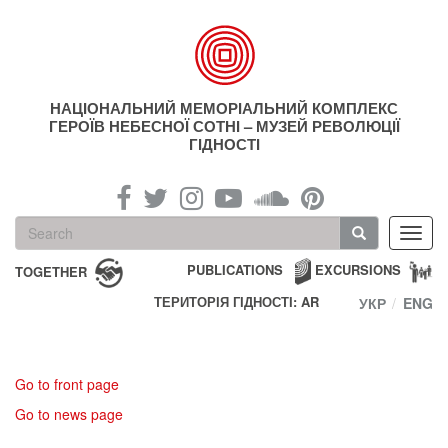
Skip
to
main
content
НАЦІОНАЛЬНИЙ МЕМОРІАЛЬНИЙ КОМПЛЕКС
ГЕРОЇВ НЕБЕСНОЇ СОТНІ – МУЗЕЙ РЕВОЛЮЦІЇ
ГІДНОСТІ
Search
Toggl
form
navig
Search
PUBLICATIONS
EXCURSIONS
TOGETHER
ТЕРИТОРІЯ ГІДНОСТІ: AR
УКР
ENG
Go to front page
Go to news page