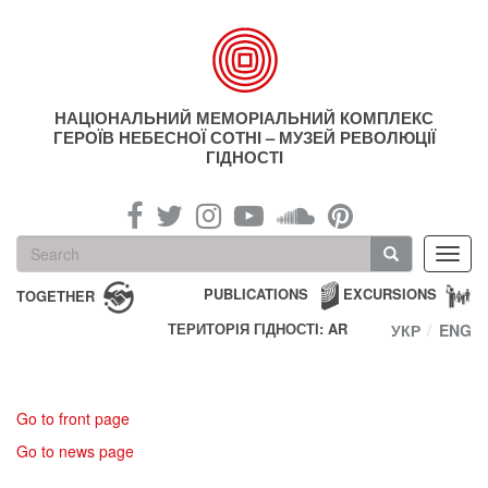
Skip
to
main
content
НАЦІОНАЛЬНИЙ МЕМОРІАЛЬНИЙ КОМПЛЕКС
ГЕРОЇВ НЕБЕСНОЇ СОТНІ – МУЗЕЙ РЕВОЛЮЦІЇ
ГІДНОСТІ
Search
Toggl
form
navig
Search
PUBLICATIONS
EXCURSIONS
TOGETHER
ТЕРИТОРІЯ ГІДНОСТІ: AR
УКР
ENG
Go to front page
Go to news page