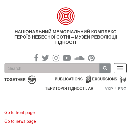
Skip
to
main
content
НАЦІОНАЛЬНИЙ МЕМОРІАЛЬНИЙ КОМПЛЕКС
ГЕРОЇВ НЕБЕСНОЇ СОТНІ – МУЗЕЙ РЕВОЛЮЦІЇ
ГІДНОСТІ
Search
Toggl
form
navig
Search
PUBLICATIONS
EXCURSIONS
TOGETHER
ТЕРИТОРІЯ ГІДНОСТІ: AR
УКР
ENG
Go to front page
Go to news page