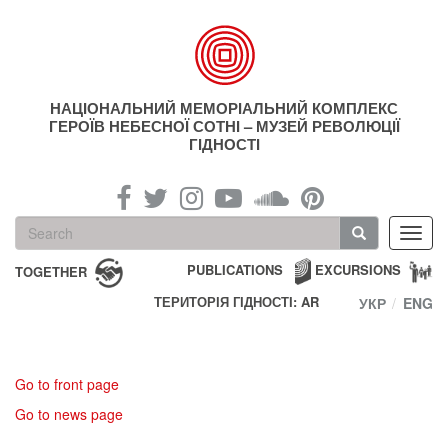
Skip
to
main
content
НАЦІОНАЛЬНИЙ МЕМОРІАЛЬНИЙ КОМПЛЕКС
ГЕРОЇВ НЕБЕСНОЇ СОТНІ – МУЗЕЙ РЕВОЛЮЦІЇ
ГІДНОСТІ
Search
Toggl
form
navig
Search
PUBLICATIONS
EXCURSIONS
TOGETHER
ТЕРИТОРІЯ ГІДНОСТІ: AR
УКР
ENG
Go to front page
Go to news page