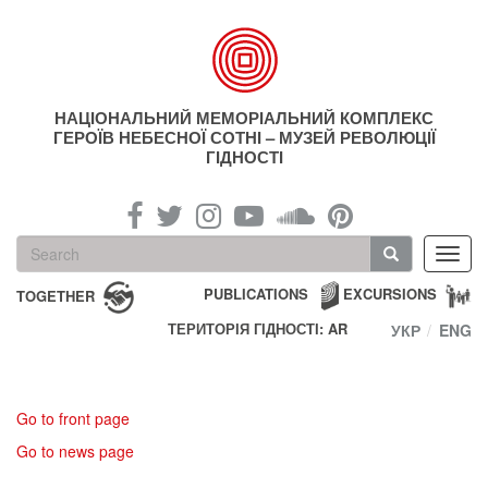
Skip
to
main
content
НАЦІОНАЛЬНИЙ МЕМОРІАЛЬНИЙ КОМПЛЕКС
ГЕРОЇВ НЕБЕСНОЇ СОТНІ – МУЗЕЙ РЕВОЛЮЦІЇ
ГІДНОСТІ
Search
Toggl
form
navig
Search
PUBLICATIONS
EXCURSIONS
TOGETHER
ТЕРИТОРІЯ ГІДНОСТІ: AR
УКР
ENG
Go to front page
Go to news page