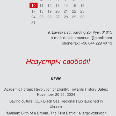
10
11
12
13
14
15
16
17
18
19
20
21
22
23
24
25
26
27
28
29
30
31
9, Lavrska str, building 20, Kyiv, 01015
e-mail:
maidanmuseum@gmail.com
phone-fax: +38 044 229 40 13
Назустріч свободі!
NEWS
Academic Forum: Revolution of Dignity: Towards History Dates:
November 20-21, 2024
Saving culture: CER Black Sea Regional Hub launched in
Ukraine
"Maidan: Birth of a Dream. The First Battle": a large exhibition