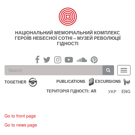
Skip
to
main
content
НАЦІОНАЛЬНИЙ МЕМОРІАЛЬНИЙ КОМПЛЕКС
ГЕРОЇВ НЕБЕСНОЇ СОТНІ – МУЗЕЙ РЕВОЛЮЦІЇ
ГІДНОСТІ
Search
Toggl
form
navig
Search
PUBLICATIONS
EXCURSIONS
TOGETHER
ТЕРИТОРІЯ ГІДНОСТІ: AR
УКР
ENG
Go to front page
Go to news page