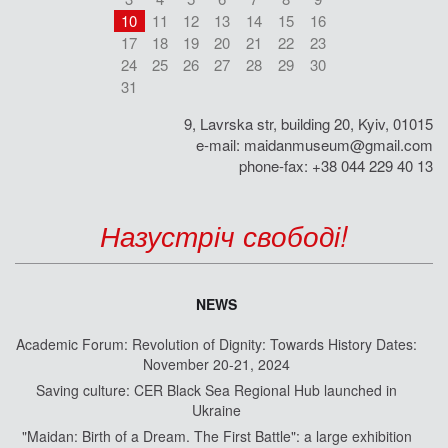
10
11
12
13
14
15
16
17
18
19
20
21
22
23
24
25
26
27
28
29
30
31
9, Lavrska str, building 20, Kyiv, 01015
e-mail:
maidanmuseum@gmail.com
phone-fax: +38 044 229 40 13
Назустріч свободі!
NEWS
Academic Forum: Revolution of Dignity: Towards History Dates:
November 20-21, 2024
Saving culture: CER Black Sea Regional Hub launched in
Ukraine
"Maidan: Birth of a Dream. The First Battle": a large exhibition