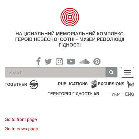
Skip
to
main
content
НАЦІОНАЛЬНИЙ МЕМОРІАЛЬНИЙ КОМПЛЕКС
ГЕРОЇВ НЕБЕСНОЇ СОТНІ – МУЗЕЙ РЕВОЛЮЦІЇ
ГІДНОСТІ
Search
Toggl
form
navig
Search
PUBLICATIONS
EXCURSIONS
TOGETHER
ТЕРИТОРІЯ ГІДНОСТІ: AR
УКР
ENG
Go to front page
Go to news page