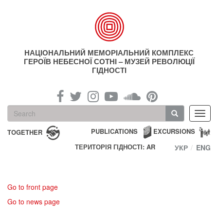
Skip
to
main
content
НАЦІОНАЛЬНИЙ МЕМОРІАЛЬНИЙ КОМПЛЕКС
ГЕРОЇВ НЕБЕСНОЇ СОТНІ – МУЗЕЙ РЕВОЛЮЦІЇ
ГІДНОСТІ
Search
Toggl
form
navig
Search
PUBLICATIONS
EXCURSIONS
TOGETHER
ТЕРИТОРІЯ ГІДНОСТІ: AR
УКР
ENG
Go to front page
Go to news page