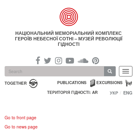
Skip
to
main
content
НАЦІОНАЛЬНИЙ МЕМОРІАЛЬНИЙ КОМПЛЕКС
ГЕРОЇВ НЕБЕСНОЇ СОТНІ – МУЗЕЙ РЕВОЛЮЦІЇ
ГІДНОСТІ
Search
Toggl
form
navig
Search
PUBLICATIONS
EXCURSIONS
TOGETHER
ТЕРИТОРІЯ ГІДНОСТІ: AR
УКР
ENG
Go to front page
Go to news page