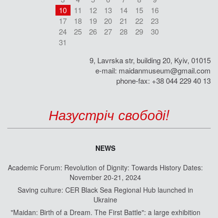
10
11
12
13
14
15
16
17
18
19
20
21
22
23
24
25
26
27
28
29
30
31
9, Lavrska str, building 20, Kyiv, 01015
e-mail:
maidanmuseum@gmail.com
phone-fax: +38 044 229 40 13
Назустріч свободі!
NEWS
Academic Forum: Revolution of Dignity: Towards History Dates:
November 20-21, 2024
Saving culture: CER Black Sea Regional Hub launched in
Ukraine
"Maidan: Birth of a Dream. The First Battle": a large exhibition