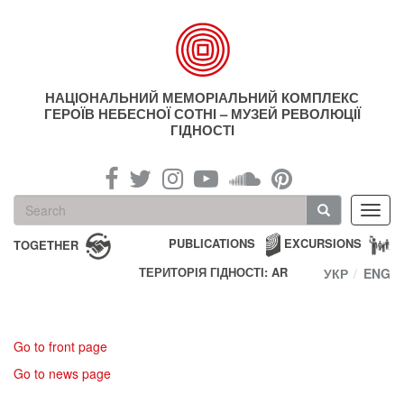
Skip
to
main
content
НАЦІОНАЛЬНИЙ МЕМОРІАЛЬНИЙ КОМПЛЕКС
ГЕРОЇВ НЕБЕСНОЇ СОТНІ – МУЗЕЙ РЕВОЛЮЦІЇ
ГІДНОСТІ
Search
Toggl
form
navig
Search
PUBLICATIONS
EXCURSIONS
TOGETHER
ТЕРИТОРІЯ ГІДНОСТІ: AR
УКР
ENG
Go to front page
Go to news page