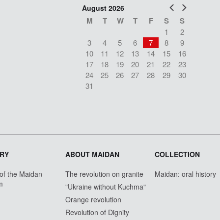
Prev
Next
August 2026
M
T
W
T
F
S
S
1
2
3
4
5
6
7
8
9
10
11
12
13
14
15
16
17
18
19
20
21
22
23
24
25
26
27
28
29
30
31
RY
ABOUT MAIDAN
COLLECTION
 of the Maidan
The revolution on granite
Maidan: oral history
m
"Ukraine without Kuchma"
Orange revolution
Revolution of Dignity