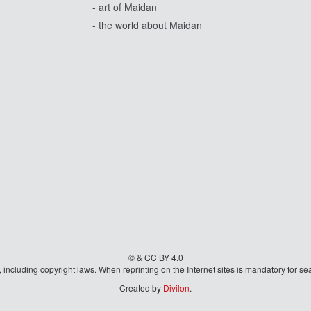
- art of Maidan
- the world about Maidan
© & CC BY 4.0
aw, including copyright laws. When reprinting on the Internet sites is mandatory fo
Created by
Divilon
.