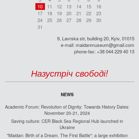
10
11
12
13
14
15
16
17
18
19
20
21
22
23
24
25
26
27
28
29
30
31
9, Lavrska str, building 20, Kyiv, 01015
e-mail:
maidanmuseum@gmail.com
phone-fax: +38 044 229 40 13
Назустріч свободі!
NEWS
Academic Forum: Revolution of Dignity: Towards History Dates:
November 20-21, 2024
Saving culture: CER Black Sea Regional Hub launched in
Ukraine
"Maidan: Birth of a Dream. The First Battle": a large exhibition