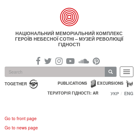
Skip
to
main
content
НАЦІОНАЛЬНИЙ МЕМОРІАЛЬНИЙ КОМПЛЕКС
ГЕРОЇВ НЕБЕСНОЇ СОТНІ – МУЗЕЙ РЕВОЛЮЦІЇ
ГІДНОСТІ
Search
Toggl
form
navig
Search
PUBLICATIONS
EXCURSIONS
TOGETHER
ТЕРИТОРІЯ ГІДНОСТІ: AR
УКР
ENG
Go to front page
Go to news page