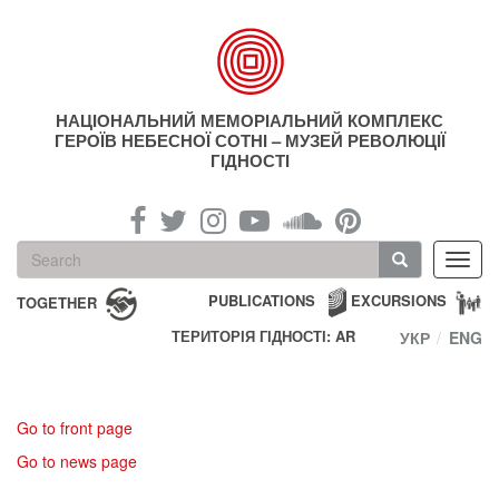
Skip
to
main
content
НАЦІОНАЛЬНИЙ МЕМОРІАЛЬНИЙ КОМПЛЕКС
ГЕРОЇВ НЕБЕСНОЇ СОТНІ – МУЗЕЙ РЕВОЛЮЦІЇ
ГІДНОСТІ
Search
Toggl
form
navig
Search
PUBLICATIONS
EXCURSIONS
TOGETHER
ТЕРИТОРІЯ ГІДНОСТІ: AR
УКР
ENG
Go to front page
Go to news page