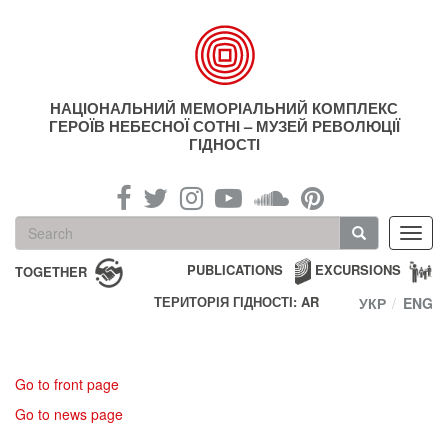
Skip
to
main
content
НАЦІОНАЛЬНИЙ МЕМОРІАЛЬНИЙ КОМПЛЕКС
ГЕРОЇВ НЕБЕСНОЇ СОТНІ – МУЗЕЙ РЕВОЛЮЦІЇ
ГІДНОСТІ
Search
Toggl
form
navig
Search
PUBLICATIONS
EXCURSIONS
TOGETHER
ТЕРИТОРІЯ ГІДНОСТІ: AR
УКР
ENG
Go to front page
Go to news page