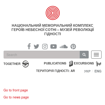
Skip
to
main
content
НАЦІОНАЛЬНИЙ МЕМОРІАЛЬНИЙ КОМПЛЕКС
ГЕРОЇВ НЕБЕСНОЇ СОТНІ – МУЗЕЙ РЕВОЛЮЦІЇ
ГІДНОСТІ
Search
Toggl
form
navig
Search
PUBLICATIONS
EXCURSIONS
TOGETHER
ТЕРИТОРІЯ ГІДНОСТІ: AR
УКР
ENG
Go to front page
Go to news page