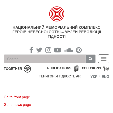
Skip
to
main
content
НАЦІОНАЛЬНИЙ МЕМОРІАЛЬНИЙ КОМПЛЕКС
ГЕРОЇВ НЕБЕСНОЇ СОТНІ – МУЗЕЙ РЕВОЛЮЦІЇ
ГІДНОСТІ
Search
Toggl
form
navig
Search
PUBLICATIONS
EXCURSIONS
TOGETHER
ТЕРИТОРІЯ ГІДНОСТІ: AR
УКР
ENG
Go to front page
Go to news page