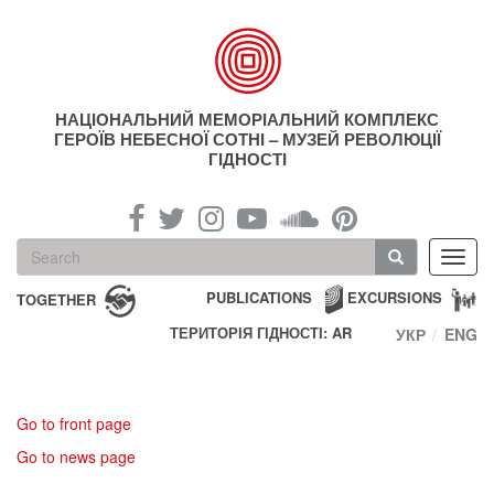
Skip
to
main
content
НАЦІОНАЛЬНИЙ МЕМОРІАЛЬНИЙ КОМПЛЕКС
ГЕРОЇВ НЕБЕСНОЇ СОТНІ – МУЗЕЙ РЕВОЛЮЦІЇ
ГІДНОСТІ
Search
Toggl
form
navig
Search
PUBLICATIONS
EXCURSIONS
TOGETHER
ТЕРИТОРІЯ ГІДНОСТІ: AR
УКР
ENG
Go to front page
Go to news page