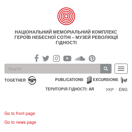
Skip
to
main
content
НАЦІОНАЛЬНИЙ МЕМОРІАЛЬНИЙ КОМПЛЕКС
ГЕРОЇВ НЕБЕСНОЇ СОТНІ – МУЗЕЙ РЕВОЛЮЦІЇ
ГІДНОСТІ
Search
Toggl
form
navig
Search
PUBLICATIONS
EXCURSIONS
TOGETHER
ТЕРИТОРІЯ ГІДНОСТІ: AR
УКР
ENG
Go to front page
Go to news page