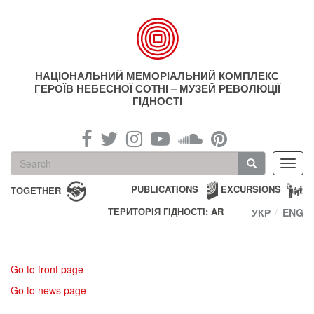
Skip
to
main
content
НАЦІОНАЛЬНИЙ МЕМОРІАЛЬНИЙ КОМПЛЕКС
ГЕРОЇВ НЕБЕСНОЇ СОТНІ – МУЗЕЙ РЕВОЛЮЦІЇ
ГІДНОСТІ
Search
Toggl
form
navig
Search
PUBLICATIONS
EXCURSIONS
TOGETHER
ТЕРИТОРІЯ ГІДНОСТІ: AR
УКР
ENG
Go to front page
Go to news page