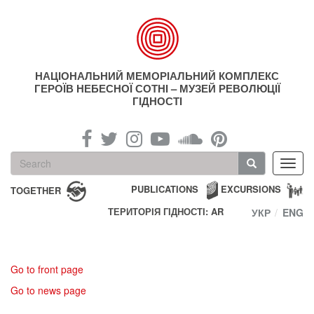
Skip
to
main
content
НАЦІОНАЛЬНИЙ МЕМОРІАЛЬНИЙ КОМПЛЕКС
ГЕРОЇВ НЕБЕСНОЇ СОТНІ – МУЗЕЙ РЕВОЛЮЦІЇ
ГІДНОСТІ
Search
Toggl
form
navig
Search
PUBLICATIONS
EXCURSIONS
TOGETHER
ТЕРИТОРІЯ ГІДНОСТІ: AR
УКР
ENG
Go to front page
Go to news page