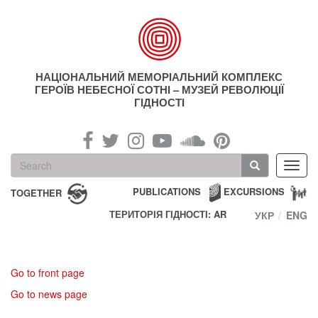
Skip
to
main
content
НАЦІОНАЛЬНИЙ МЕМОРІАЛЬНИЙ КОМПЛЕКС
ГЕРОЇВ НЕБЕСНОЇ СОТНІ – МУЗЕЙ РЕВОЛЮЦІЇ
ГІДНОСТІ
Search
Toggl
form
navig
Search
PUBLICATIONS
EXCURSIONS
TOGETHER
ТЕРИТОРІЯ ГІДНОСТІ: AR
УКР
ENG
Go to front page
Go to news page