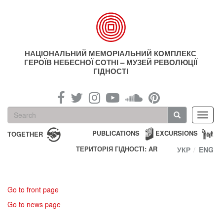
Skip
to
main
content
НАЦІОНАЛЬНИЙ МЕМОРІАЛЬНИЙ КОМПЛЕКС
ГЕРОЇВ НЕБЕСНОЇ СОТНІ – МУЗЕЙ РЕВОЛЮЦІЇ
ГІДНОСТІ
Search
Toggl
form
navig
Search
PUBLICATIONS
EXCURSIONS
TOGETHER
ТЕРИТОРІЯ ГІДНОСТІ: AR
УКР
ENG
Go to front page
Go to news page