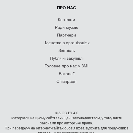
ПРО НАС
Контакти
Ради музею
Партнери
Членство в організаціях
Звітність
Публічні закупівлі
Головне про нас у ЗМІ
Вакансії
Співпраця
© & CC BY 4.0
Матеріали на цьому сайті захищені законодавством, у тому числі
законами про авторське право.
При передруку на iнтернет-сайтах обов’язкова відкрита для пошуковиків
гiперланка на maidanmuseum.org.