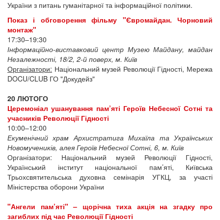
України з питань гуманітарної та інформаційної політики.
Показ і обговорення фільму "Євромайдан. Чорновий
монтаж"
17:30–19:30
Інформаційно-виставковий центр Музею Майдану, майдан
Незалежності, 18/2, 2-й поверх, м. Київ
Організатори:
Національний музей Революції Гідності, Мережа
DOCU/CLUB ГО "Докудейз"
20 ЛЮТОГО
Церемоніал ушанування пам’яті Героїв Небесної Сотні та
учасників Революції Гідності
10:00–12:00
Екуменічний храм Архистратига Михаїла та Українських
Новомучеників, алея Героїв Небесної Сотні, 6, м. Київ
Організатори: Національний музей Революції Гідності,
Український інститут національної пам’яті, Київська
Трьохсвятительська духовна семінарія УГКЦ, за участі
Міністерства оборони України
"Ангели пам’яті" – щорічна тиха акція на згадку про
загиблих під час Революції Гідності