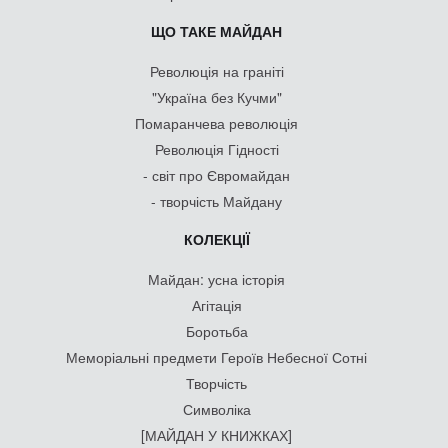
ЩО ТАКЕ МАЙДАН
Революція на граніті
"Україна без Кучми"
Помаранчева революція
Революція Гідності
- світ про Євромайдан
- творчість Майдану
КОЛЕКЦІЇ
Майдан: усна історія
Агітація
Боротьба
Меморіальні предмети Героїв Небесної Сотні
Творчість
Символіка
[МАЙДАН У КНИЖКАХ]