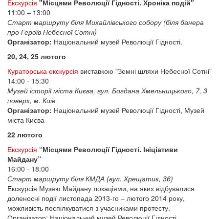
Екскурсія
"Місцями Революції Гідності. Хроніка подій"
11:00 – 13:00
Старт маршруту біля Михайлівського собору (біля банера
про Героїв Небесної Сотні)
Організатор:
Національний музей Революції Гідності.
20, 24, 25 лютого
Кураторська екскурсія
виставкою "Земні шляхи Небесної Сотні"
14:00 - 15:30
Музей історії міста Києва, вул. Богдана Хмельницького, 7, 3
поверх, м. Київ
Організатор:
Національний музей Революції Гідності, Музей
міста Києва
22 лютого
Екскурсія
“Місцями Революції Гідності. Ініціативи
Майдану”
16:00 - 18:00
Старт маршруту біля КМДА (вул. Хрещатик, 36)
Екскурсія Музею Майдану локаціями, на яких відбувалися
доленосні події листопада 2013-го – лютого 2014 року,
можливість поспілкуватися з учасниками протесту.
Організатор:
Національний музей Революції Гідності.