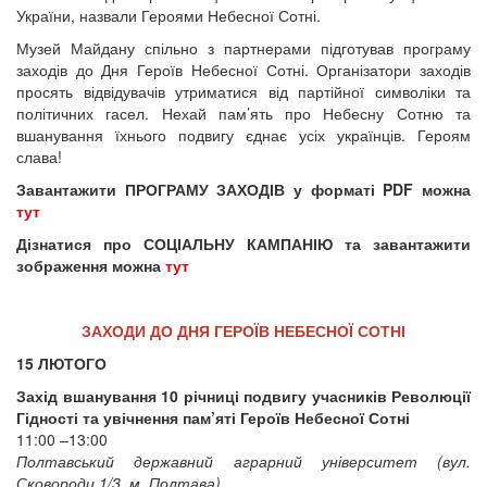
України, назвали Героями Небесної Сотні.
Музей Майдану спільно з партнерами підготував програму
заходів до Дня Героїв Небесної Сотні. Організатори заходів
просять відвідувачів утриматися від партійної символіки та
політичних гасел. Нехай пам’ять про Небесну Сотню та
вшанування їхнього подвигу єднає усіх українців. Героям
слава!
Завантажити ПРОГРАМУ ЗАХОДІВ у форматі PDF можна
тут
Дізнатися про СОЦІАЛЬНУ КАМПАНІЮ та завантажити
зображення можна
тут
ЗАХОДИ ДО ДНЯ ГЕРОЇВ НЕБЕСНОЇ СОТНІ
15 ЛЮТОГО
Захід вшанування 10 річниці подвигу учасників Революції
Гідності та увічнення пам’яті Героїв Небесної Сотні
11:00 –13:00
Полтавський державний аграрний університет (вул.
Сковороди 1/3, м. Полтава)