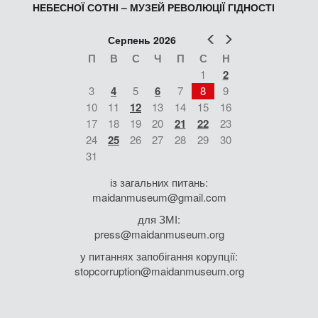
НЕБЕСНОЇ СОТНІ – МУЗЕЙ РЕВОЛЮЦІЇ ГІДНОСТІ
Попер
Наст
Серпень 2026
П
В
С
Ч
П
С
Н
1
2
3
4
5
6
7
8
9
10
11
12
13
14
15
16
17
18
19
20
21
22
23
24
25
26
27
28
29
30
31
із загальних питань:
maidanmuseum@gmail.com
для ЗМІ:
press@maidanmuseum.org
у питаннях запобігання корупції:
stopcorruption@maidanmuseum.org