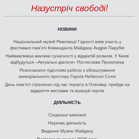
Назустріч свободі!
НОВИНИ
Національний музей Революції Гідності взяв участь у
фестивалі пам'яті Коменданта Майдану Андрія Парубія
Найважливіші виклики сучасності у відкритій розмові. У Києві
відбудуться «Актуальні діалоги» Ростислава Прокопюка
Розпочалися підготовчі роботи з облаштування
меморіального простору Героїв Небесної Сотні
День памʼяті страчених під час теракту в Оленівці: прийди на
відкриття виставки та вшануй героїв
ДІЯЛЬНІСТЬ
Соціальні кампанії
Наукова діяльність
Видання Музею Майдану
Виставки та заходи 2026 року