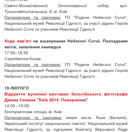
Свято-Михайлівський Золотоверхий собор, вул.
Трьохсвятительська, 8, м. Київ
Організатори та партнери:
ГО "Родини Небесної Сотні",
Національний музей Революції Гідності, за участі рідних Героїв
Небесної Сотні та учасників Революції Гідності
Хода пам’яті
на вшанування Небесної Сотні. Покладання
квітів, запалення лампадок
17:00–18:30
Середмістя Києва
Організатори та партнери:
ГО "Родини Небесної Сотні",
Національний музей Революції Гідності, за участі рідних Героїв
Небесної Сотні та учасників Революції Гідності
19 ЛЮТОГО
Відкриття вуличної виставки бельгійського фотографа
Джима Сюмкая "Київ 2014. Повернення"
14:00 –15:00
Контрактова площа, м. Київ
Організатори та партнери:
мерія міста Льєж (Бельгія),
Український інститут національної пам’яті, Національний музей
Революції Гідності, за підтримки Комітету Верховної Ради