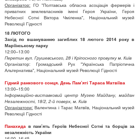
Організатор:
ГО "Полтавська обласна асоціація фермерів і
приватних землевласників імені Героя України, Героя
Небесної Сотні Віктора Чміленка", Національний музей
Революції Гідності
18 ЛЮТОГО
Захід по вшануванню загиблих 18 лютого 2014 року в
Маріїнському парку
12:00–13:00
Перетин вул. Грушевського, 28 і Кріпосного провулку м. Київ
Організатор: Громадський Рух "Українська Патріотична
Альтернатива", Національний музей Революції Гідності
Гідний ранкового сонця. День Пам’яті Тараса Матвіїва
13:00–15:00
Інформаційно-виставковий центр Музею Майдану, майдан
Незалежності, 18/2, 2-й поверх, м. Київ
Організатори:
Валентина і Тарас Матвіїв, Національний музей
Революції Гідності
Панахида
в пам’ять Героїв Небесної Сотні та борців за
незалежність України
16:00–16:45