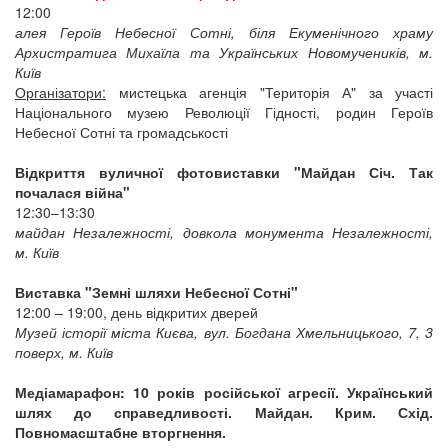
12:00
алея Героїв Небесної Сотні, біля Екуменічного храму
Архистратига Михаїла та Українських Новомучеників, м.
Київ
Організатори:
мистецька агенція "Територія А" за участі
Національного музею Революції Гідності, родин Героїв
Небесної Сотні та громадськості
Відкриття вуличної фотовиставки "Майдан Січ. Так
почалася війна"
12:30–13:30
майдан Незалежності, довкола монумента Незалежності,
м. Київ
Виставка "Земні шляхи Небесної Сотні"
12:00 – 19:00, день відкритих дверей
Музей історії міста Києва, вул. Богдана Хмельницького, 7, 3
поверх, м. Київ
Медіамарафон: 10 років російської агресії. Український
шлях до справедливості. Майдан. Крим. Схід.
Повномасштабне вторгнення.