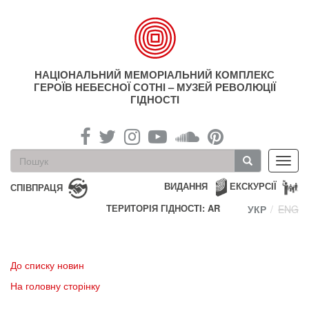
Перейти
до
основного
матеріалу
НАЦІОНАЛЬНИЙ МЕМОРІАЛЬНИЙ КОМПЛЕКС
ГЕРОЇВ НЕБЕСНОЇ СОТНІ – МУЗЕЙ РЕВОЛЮЦІЇ
ГІДНОСТІ
Пошукова
Toggl
форма
navig
Пошук
ВИДАННЯ
ЕКСКУРСІЇ
СПІВПРАЦЯ
ТЕРИТОРІЯ ГІДНОСТІ: AR
УКР
ENG
До списку новин
На головну сторінку