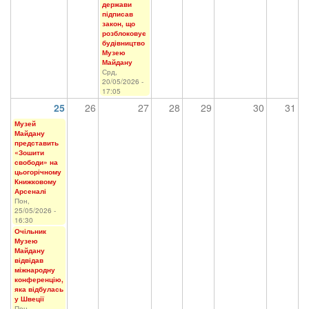
держави
підписав
закон, що
розблоковує
будівництво
Музею
Майдану
Срд,
20/05/2026 -
17:05
25
26
27
28
29
30
31
Музей
Майдану
представить
«Зошити
свободи» на
цьогорічному
Книжковому
Арсеналі
Пон,
25/05/2026 -
16:30
Очільник
Музею
Майдану
відвідав
міжнародну
конференцію,
яка відбулась
у Швеції
Пон,