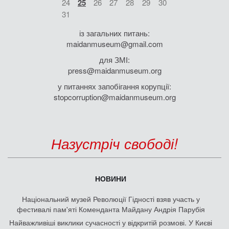
24
25
26
27
28
29
30
31
із загальних питань:
maidanmuseum@gmail.com
для ЗМІ:
press@maidanmuseum.org
у питаннях запобігання корупції:
stopcorruption@maidanmuseum.org
Назустріч свободі!
НОВИНИ
Національний музей Революції Гідності взяв участь у
фестивалі пам'яті Коменданта Майдану Андрія Парубія
Найважливіші виклики сучасності у відкритій розмові. У Києві