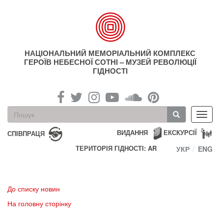
Перейти
до
основного
матеріалу
НАЦІОНАЛЬНИЙ МЕМОРІАЛЬНИЙ КОМПЛЕКС
ГЕРОЇВ НЕБЕСНОЇ СОТНІ – МУЗЕЙ РЕВОЛЮЦІЇ
ГІДНОСТІ
Пошукова
Toggl
форма
navig
Пошук
ВИДАННЯ
ЕКСКУРСІЇ
СПІВПРАЦЯ
ТЕРИТОРІЯ ГІДНОСТІ: AR
УКР
ENG
До списку новин
На головну сторінку