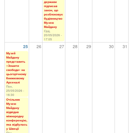
держави
підписав
закон, що
розблоковує
будівництво
Музею
Майдану
Срд,
20/05/2026 -
17:05
25
26
27
28
29
30
31
Музей
Майдану
представить
«Зошити
свободи» на
цьогорічному
Книжковому
Арсеналі
Пон,
25/05/2026 -
16:30
Очільник
Музею
Майдану
відвідав
міжнародну
конференцію,
яка відбулась
у Швеції
Пон,