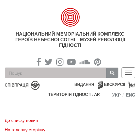
Перейти
до
основного
матеріалу
НАЦІОНАЛЬНИЙ МЕМОРІАЛЬНИЙ КОМПЛЕКС
ГЕРОЇВ НЕБЕСНОЇ СОТНІ – МУЗЕЙ РЕВОЛЮЦІЇ
ГІДНОСТІ
Пошукова
Toggl
форма
navig
Пошук
ВИДАННЯ
ЕКСКУРСІЇ
СПІВПРАЦЯ
ТЕРИТОРІЯ ГІДНОСТІ: AR
УКР
ENG
До списку новин
На головну сторінку