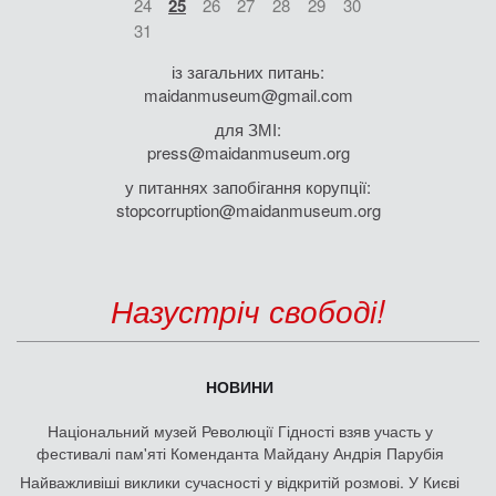
24
25
26
27
28
29
30
31
із загальних питань:
maidanmuseum@gmail.com
для ЗМІ:
press@maidanmuseum.org
у питаннях запобігання корупції:
stopcorruption@maidanmuseum.org
Назустріч свободі!
НОВИНИ
Національний музей Революції Гідності взяв участь у
фестивалі пам'яті Коменданта Майдану Андрія Парубія
Найважливіші виклики сучасності у відкритій розмові. У Києві