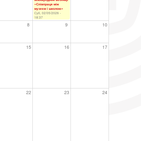
«Співпраця між
музеєм і школою»
Суб, 02/05/2026 -
18:37
8
9
10
15
16
17
22
23
24