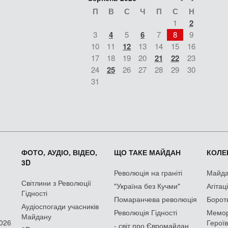
П
В
С
Ч
П
С
Н
1
2
3
4
5
6
7
8
9
10
11
12
13
14
15
16
17
18
19
20
21
22
23
24
25
26
27
28
29
30
31
ФОТО, АУДІО, ВІДЕО,
ЩО ТАКЕ МАЙДАН
КОЛЕК
3D
Революція на граніті
Майдан
Світлини з Революції
"Україна без Кучми"
Агітац
Гідності
Помаранчева революція
Борот
Аудіоспогади учасників
Революція Гідності
Мемор
Майдану
2026
Героїв
- світ про Євромайдан