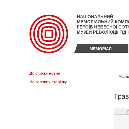
Перейти
до
основного
НАЦІОНАЛЬНИЙ
матеріалу
МЕМОРІАЛЬНИЙ КОМП
ГЕРОЇВ НЕБЕСНОЇ СОТН
МУЗЕЙ РЕВОЛЮЦІЇ ГІД
МЕМОРІАЛ
Пер
До списку новин
Місяц
вкл
На головну сторінку
Трав