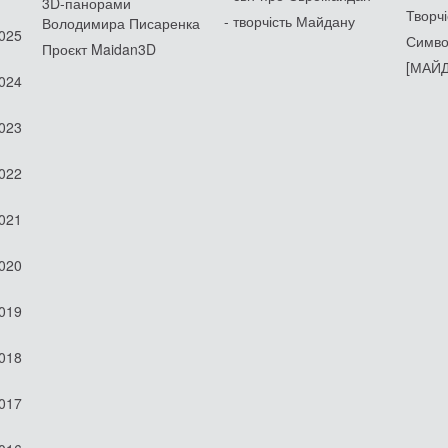
3D-панорами
Творчі
- творчість Майдану
Володимира Писаренка
2025
Симво
Проєкт Maidan3D
[МАЙД
2024
2023
2022
2021
2020
2019
2018
2017