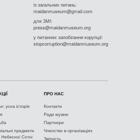
із загальних питань:
maidanmuseum@gmail.com
для ЗМІ:
press@maidanmuseum.org
у питаннях запобігання корупції:
stopcorruption@maidanmuseum.org
ЦІЇ
ПРО НАС
: усна історія
Контакти
ія
Ради музею
ьба
Партнери
іальні предмети
Членство в організаціях
 Небесної Сотні
Звітність