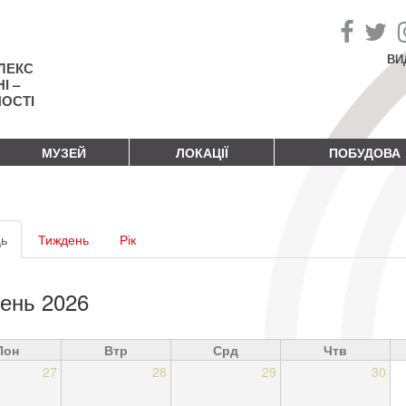
ВИ
ЛЕКС
І –
НОСТІ
МУЗЕЙ
ЛОКАЦІЇ
ПОБУДОВА
винні
ь
(активна
Тиждень
Рік
адки
вкладка)
ень 2026
Пон
Втр
Срд
Чтв
27
28
29
30