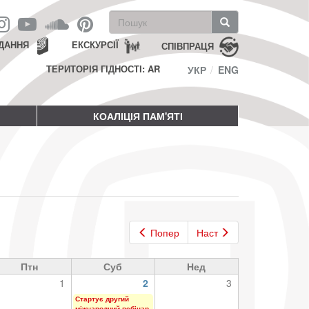
Пошукова
форма
Пошук
ДАННЯ
ЕКСКУРСІЇ
СПІВПРАЦЯ
ТЕРИТОРІЯ ГІДНОСТІ: AR
УКР
ENG
КОАЛІЦІЯ ПАМ'ЯТІ
Попер
Наст
Птн
Суб
Нед
1
2
3
Стартує другий
міжнародний вебінар