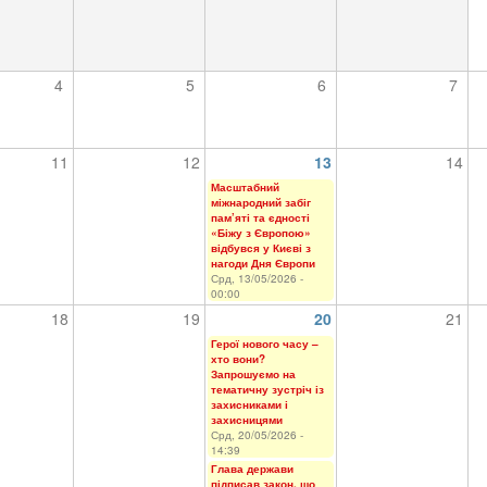
4
5
6
7
11
12
13
14
Масштабний
міжнародний забіг
пам’яті та єдності
«Біжу з Європою»
відбувся у Києві з
нагоди Дня Європи
Срд, 13/05/2026 -
00:00
18
19
20
21
Герої нового часу –
хто вони?
Запрошуємо на
тематичну зустріч із
захисниками і
захисницями
Срд, 20/05/2026 -
14:39
Глава держави
підписав закон, що