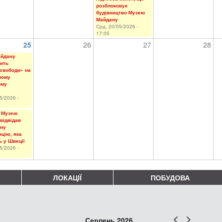
розблоковує
будівництво Музею
Майдану
Срд, 20/05/2026 -
17:05
25
26
27
28
айдану
ить
свободи» на
ному
ому
5/2026 -
 Музею
відвідав
ну
цію, яка
ь у Швеції
5/2026 -
ЛОКАЦІЇ
ПОБУДОВА
Попер
Наст
Серпень 2026