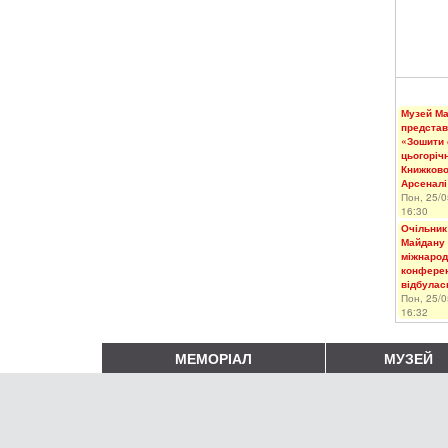
Музей М
представ
«Зошити 
цьогоріч
Книжков
Арсеналі
Пон, 25/0
16:30
Очільник
Майдану 
міжнарод
конферен
відбулас
Пон, 25/0
16:32
МЕМОРІАЛ
МУЗЕЙ