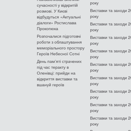
року
сучасності у відкритій
Виставки та заходи 
розмові. У Києві
року
відбудуться «Актуальні
діалоги» Ростислава
Виставки та заходи 
Прокопюка
року
Розпочалися підготовчі
Виставки та заходи 
роботи з облаштування
року
меморіального простору
Виставки та заходи 
Героїв Небесної Сотні
року
День памʼяті страчених
Виставки та заходи 
під час теракту в
року
Оленівці: прийди на
Виставки та заходи 
відкриття виставки та
року
вшануй героїв
Виставки та заходи 
року
Виставки та заходи 
року
Виставки та заходи 
року