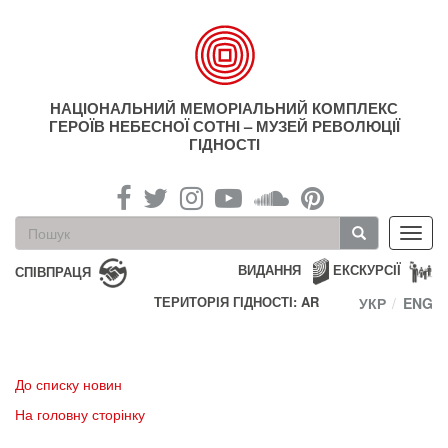
Перейти
до
основного
матеріалу
НАЦІОНАЛЬНИЙ МЕМОРІАЛЬНИЙ КОМПЛЕКС
ГЕРОЇВ НЕБЕСНОЇ СОТНІ – МУЗЕЙ РЕВОЛЮЦІЇ
ГІДНОСТІ
Пошукова
Toggl
форма
navig
Пошук
ВИДАННЯ
ЕКСКУРСІЇ
СПІВПРАЦЯ
ТЕРИТОРІЯ ГІДНОСТІ: AR
УКР
ENG
До списку новин
На головну сторінку