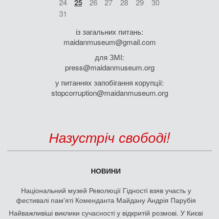
24
25
26
27
28
29
30
31
із загальних питань:
maidanmuseum@gmail.com
для ЗМІ:
press@maidanmuseum.org
у питаннях запобігання корупції:
stopcorruption@maidanmuseum.org
Назустріч свободі!
НОВИНИ
Національний музей Революції Гідності взяв участь у
фестивалі пам'яті Коменданта Майдану Андрія Парубія
Найважливіші виклики сучасності у відкритій розмові. У Києві