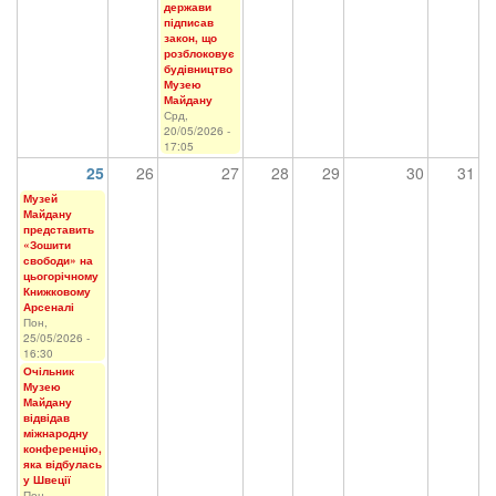
держави
підписав
закон, що
розблоковує
будівництво
Музею
Майдану
Срд,
20/05/2026 -
17:05
25
26
27
28
29
30
31
Музей
Майдану
представить
«Зошити
свободи» на
цьогорічному
Книжковому
Арсеналі
Пон,
25/05/2026 -
16:30
Очільник
Музею
Майдану
відвідав
міжнародну
конференцію,
яка відбулась
у Швеції
Пон,