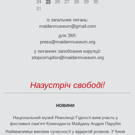
24
25
26
27
28
29
30
31
із загальних питань:
maidanmuseum@gmail.com
для ЗМІ:
press@maidanmuseum.org
у питаннях запобігання корупції:
stopcorruption@maidanmuseum.org
Назустріч свободі!
НОВИНИ
Національний музей Революції Гідності взяв участь у
фестивалі пам'яті Коменданта Майдану Андрія Парубія
Найважливіші виклики сучасності у відкритій розмові. У Києві