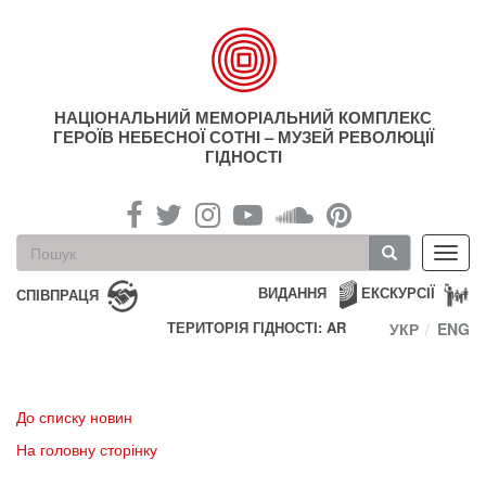
Перейти
до
основного
матеріалу
НАЦІОНАЛЬНИЙ МЕМОРІАЛЬНИЙ КОМПЛЕКС
ГЕРОЇВ НЕБЕСНОЇ СОТНІ – МУЗЕЙ РЕВОЛЮЦІЇ
ГІДНОСТІ
Пошукова
Toggl
форма
navig
Пошук
ВИДАННЯ
ЕКСКУРСІЇ
СПІВПРАЦЯ
ТЕРИТОРІЯ ГІДНОСТІ: AR
УКР
ENG
До списку новин
На головну сторінку