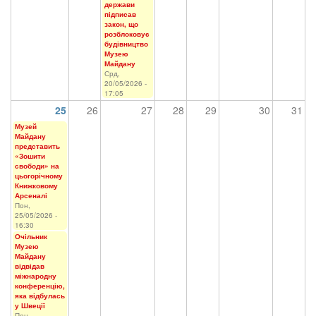
держави
підписав
закон, що
розблоковує
будівництво
Музею
Майдану
Срд,
20/05/2026 -
17:05
25
26
27
28
29
30
31
Музей
Майдану
представить
«Зошити
свободи» на
цьогорічному
Книжковому
Арсеналі
Пон,
25/05/2026 -
16:30
Очільник
Музею
Майдану
відвідав
міжнародну
конференцію,
яка відбулась
у Швеції
Пон,