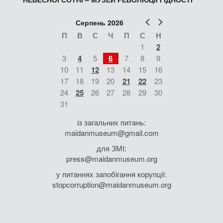
Попер
Наст
Серпень 2026
П
В
С
Ч
П
С
Н
1
2
3
4
5
6
7
8
9
10
11
12
13
14
15
16
17
18
19
20
21
22
23
24
25
26
27
28
29
30
31
із загальних питань:
maidanmuseum@gmail.com
для ЗМІ:
press@maidanmuseum.org
у питаннях запобігання корупції:
stopcorruption@maidanmuseum.org