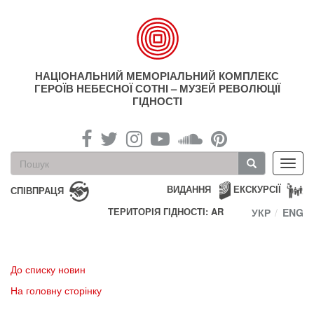
Перейти
до
основного
матеріалу
НАЦІОНАЛЬНИЙ МЕМОРІАЛЬНИЙ КОМПЛЕКС
ГЕРОЇВ НЕБЕСНОЇ СОТНІ – МУЗЕЙ РЕВОЛЮЦІЇ
ГІДНОСТІ
Пошукова
Toggl
форма
navig
Пошук
ВИДАННЯ
ЕКСКУРСІЇ
СПІВПРАЦЯ
ТЕРИТОРІЯ ГІДНОСТІ: AR
УКР
ENG
До списку новин
На головну сторінку