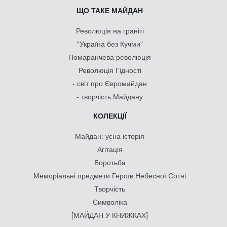
ЩО ТАКЕ МАЙДАН
Революція на граніті
"Україна без Кучми"
Помаранчева революція
Революція Гідності
- світ про Євромайдан
- творчість Майдану
КОЛЕКЦІЇ
Майдан: усна історія
Агітація
Боротьба
Меморіальні предмети Героїв Небесної Сотні
Творчість
Символіка
[МАЙДАН У КНИЖКАХ]