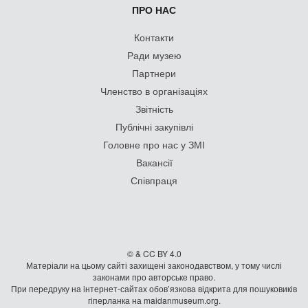
ПРО НАС
Контакти
Ради музею
Партнери
Членство в організаціях
Звітність
Публічні закупівлі
Головне про нас у ЗМІ
Вакансії
Співпраця
© & CC BY 4.0
Матеріали на цьому сайті захищені законодавством, у тому числі
законами про авторське право.
При передруку на iнтернет-сайтах обов’язкова відкрита для пошуковиків
гiперланка на maidanmuseum.org.