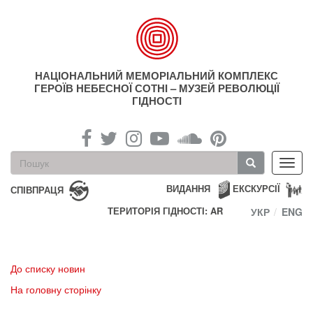
Перейти
до
основного
матеріалу
НАЦІОНАЛЬНИЙ МЕМОРІАЛЬНИЙ КОМПЛЕКС
ГЕРОЇВ НЕБЕСНОЇ СОТНІ – МУЗЕЙ РЕВОЛЮЦІЇ
ГІДНОСТІ
Пошукова
Toggl
форма
navig
Пошук
ВИДАННЯ
ЕКСКУРСІЇ
СПІВПРАЦЯ
ТЕРИТОРІЯ ГІДНОСТІ: AR
УКР
ENG
До списку новин
На головну сторінку