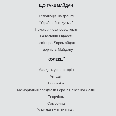
ЩО ТАКЕ МАЙДАН
Революція на граніті
"Україна без Кучми"
Помаранчева революція
Революція Гідності
- світ про Євромайдан
- творчість Майдану
КОЛЕКЦІЇ
Майдан: усна історія
Агітація
Боротьба
Меморіальні предмети Героїв Небесної Сотні
Творчість
Символіка
[МАЙДАН У КНИЖКАХ]