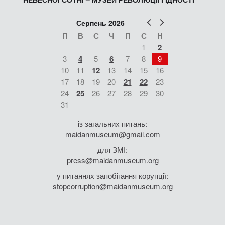
Попер
Наст
Серпень 2026
П
В
С
Ч
П
С
Н
1
2
3
4
5
6
7
8
9
10
11
12
13
14
15
16
17
18
19
20
21
22
23
24
25
26
27
28
29
30
31
із загальних питань:
maidanmuseum@gmail.com
для ЗМІ:
press@maidanmuseum.org
у питаннях запобігання корупції:
stopcorruption@maidanmuseum.org