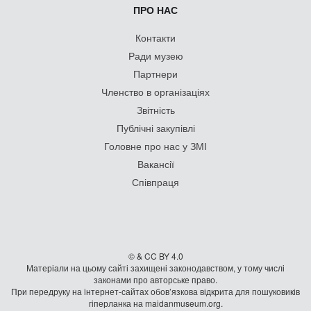
ПРО НАС
Контакти
Ради музею
Партнери
Членство в організаціях
Звітність
Публічні закупівлі
Головне про нас у ЗМІ
Вакансії
Співпраця
© & CC BY 4.0
Матеріали на цьому сайті захищені законодавством, у тому числі
законами про авторське право.
При передруку на iнтернет-сайтах обов’язкова відкрита для пошуковиків
гiперланка на maidanmuseum.org.