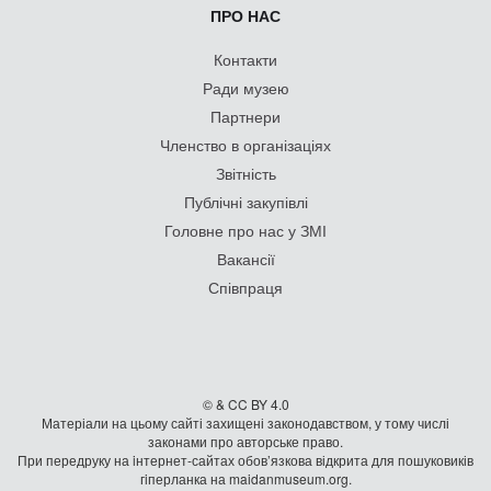
ПРО НАС
Контакти
Ради музею
Партнери
Членство в організаціях
Звітність
Публічні закупівлі
Головне про нас у ЗМІ
Вакансії
Співпраця
© & CC BY 4.0
Матеріали на цьому сайті захищені законодавством, у тому числі
законами про авторське право.
При передруку на iнтернет-сайтах обов’язкова відкрита для пошуковиків
гiперланка на maidanmuseum.org.