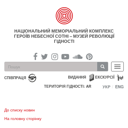
Перейти
до
основного
матеріалу
НАЦІОНАЛЬНИЙ МЕМОРІАЛЬНИЙ КОМПЛЕКС
ГЕРОЇВ НЕБЕСНОЇ СОТНІ – МУЗЕЙ РЕВОЛЮЦІЇ
ГІДНОСТІ
Пошукова
Toggl
форма
navig
Пошук
ВИДАННЯ
ЕКСКУРСІЇ
СПІВПРАЦЯ
ТЕРИТОРІЯ ГІДНОСТІ: AR
УКР
ENG
До списку новин
На головну сторінку