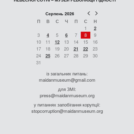
Попер
Наст
Серпень 2026
П
В
С
Ч
П
С
Н
1
2
3
4
5
6
7
8
9
10
11
12
13
14
15
16
17
18
19
20
21
22
23
24
25
26
27
28
29
30
31
із загальних питань:
maidanmuseum@gmail.com
для ЗМІ:
press@maidanmuseum.org
у питаннях запобігання корупції:
stopcorruption@maidanmuseum.org