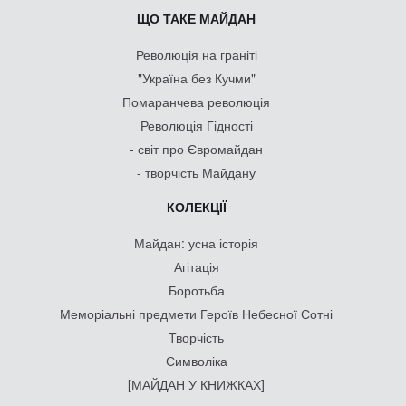
ЩО ТАКЕ МАЙДАН
Революція на граніті
"Україна без Кучми"
Помаранчева революція
Революція Гідності
- світ про Євромайдан
- творчість Майдану
КОЛЕКЦІЇ
Майдан: усна історія
Агітація
Боротьба
Меморіальні предмети Героїв Небесної Сотні
Творчість
Символіка
[МАЙДАН У КНИЖКАХ]