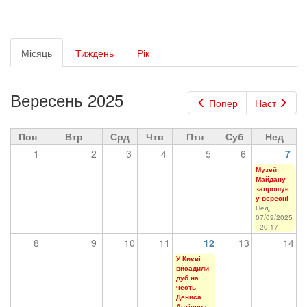
Первинні
Місяць
(активна
Тиждень
Рік
вкладки
вкладка)
Вересень 2025
Попер
Наст
Пон
Втр
Срд
Чтв
Птн
Суб
Нед
1
2
3
4
5
6
7
Музей
Майдану
запрошує
у вересні
Нед,
07/09/2025
- 20:17
8
9
10
11
12
13
14
У Києві
висадили
дуб на
честь
Дениса
Антіпова