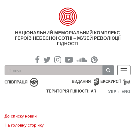
Перейти
до
основного
матеріалу
НАЦІОНАЛЬНИЙ МЕМОРІАЛЬНИЙ КОМПЛЕКС
ГЕРОЇВ НЕБЕСНОЇ СОТНІ – МУЗЕЙ РЕВОЛЮЦІЇ
ГІДНОСТІ
Пошукова
Toggl
форма
navig
Пошук
ВИДАННЯ
ЕКСКУРСІЇ
СПІВПРАЦЯ
ТЕРИТОРІЯ ГІДНОСТІ: AR
УКР
ENG
До списку новин
На головну сторінку