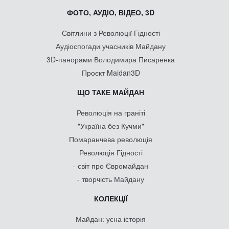
ФОТО, АУДІО, ВІДЕО, 3D
Світлини з Революції Гідності
Аудіоспогади учасників Майдану
3D-панорами Володимира Писаренка
Проєкт Maidan3D
ЩО ТАКЕ МАЙДАН
Революція на граніті
"Україна без Кучми"
Помаранчева революція
Революція Гідності
- світ про Євромайдан
- творчість Майдану
КОЛЕКЦІЇ
Майдан: усна історія