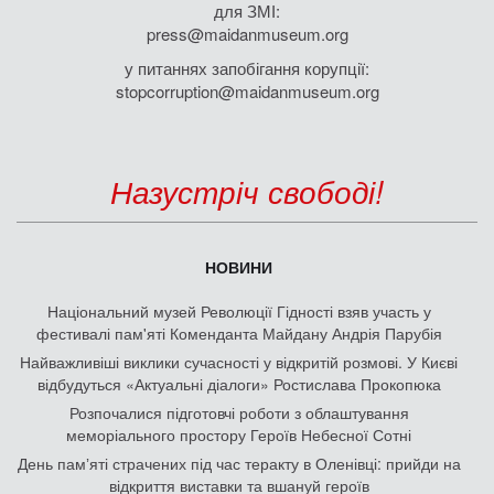
для ЗМІ:
press@maidanmuseum.org
у питаннях запобігання корупції:
stopcorruption@maidanmuseum.org
Назустріч свободі!
НОВИНИ
Національний музей Революції Гідності взяв участь у
фестивалі пам'яті Коменданта Майдану Андрія Парубія
Найважливіші виклики сучасності у відкритій розмові. У Києві
відбудуться «Актуальні діалоги» Ростислава Прокопюка
Розпочалися підготовчі роботи з облаштування
меморіального простору Героїв Небесної Сотні
День памʼяті страчених під час теракту в Оленівці: прийди на
відкриття виставки та вшануй героїв