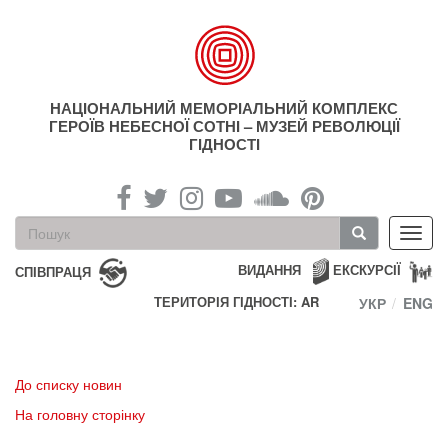
Перейти
до
основного
матеріалу
НАЦІОНАЛЬНИЙ МЕМОРІАЛЬНИЙ КОМПЛЕКС
ГЕРОЇВ НЕБЕСНОЇ СОТНІ – МУЗЕЙ РЕВОЛЮЦІЇ
ГІДНОСТІ
Пошукова
Toggl
форма
navig
Пошук
ВИДАННЯ
ЕКСКУРСІЇ
СПІВПРАЦЯ
ТЕРИТОРІЯ ГІДНОСТІ: AR
УКР
ENG
До списку новин
На головну сторінку