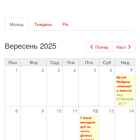
Первинні
Місяць
(активна
Тиждень
Рік
вкладки
вкладка)
Вересень 2025
Попер
Наст
Пон
Втр
Срд
Чтв
Птн
Суб
Нед
1
2
3
4
5
6
7
Музей
Майдану
запрошує
у вересні
Нед,
07/09/2025
- 20:17
8
9
10
11
12
13
14
У Києві
висадили
дуб на
честь
Дениса
Антіпова