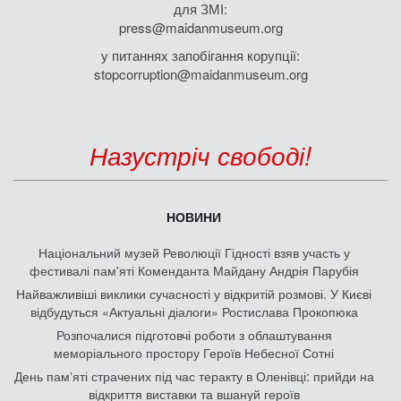
для ЗМІ:
press@maidanmuseum.org
у питаннях запобігання корупції:
stopcorruption@maidanmuseum.org
Назустріч свободі!
НОВИНИ
Національний музей Революції Гідності взяв участь у
фестивалі пам'яті Коменданта Майдану Андрія Парубія
Найважливіші виклики сучасності у відкритій розмові. У Києві
відбудуться «Актуальні діалоги» Ростислава Прокопюка
Розпочалися підготовчі роботи з облаштування
меморіального простору Героїв Небесної Сотні
День памʼяті страчених під час теракту в Оленівці: прийди на
відкриття виставки та вшануй героїв