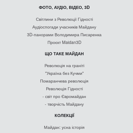
ФОТО, АУДІО, ВІДЕО, 3D
Світлини з Революції Гідності
Аудіоспогади учасників Майдану
3D-панорами Володимира Писаренка
Проєкт Maidan3D
ЩО ТАКЕ МАЙДАН
Революція на граніті
"Україна без Кучми"
Помаранчева революція
Революція Гідності
- світ про Євромайдан
- творчість Майдану
КОЛЕКЦІЇ
Майдан: усна історія