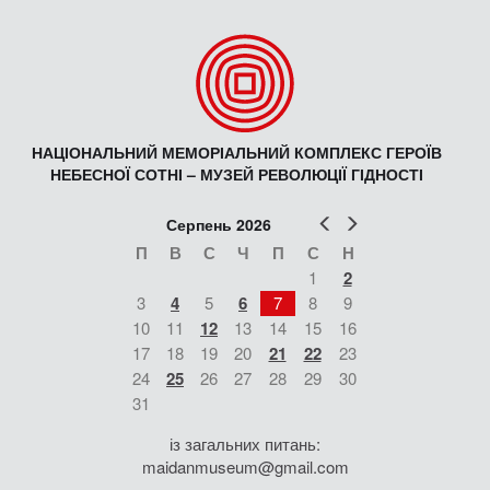
НАЦІОНАЛЬНИЙ МЕМОРІАЛЬНИЙ КОМПЛЕКС ГЕРОЇВ
НЕБЕСНОЇ СОТНІ – МУЗЕЙ РЕВОЛЮЦІЇ ГІДНОСТІ
Попер
Наст
Серпень 2026
П
В
С
Ч
П
С
Н
1
2
3
4
5
6
7
8
9
10
11
12
13
14
15
16
17
18
19
20
21
22
23
24
25
26
27
28
29
30
31
із загальних питань:
maidanmuseum@gmail.com