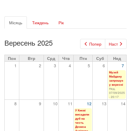
Первинні
Місяць
(активна
Тиждень
Рік
вкладки
вкладка)
Вересень 2025
Попер
Наст
Пон
Втр
Срд
Чтв
Птн
Суб
Нед
1
2
3
4
5
6
7
Музей
Майдану
запрошує
у вересні
Нед,
07/09/2025
- 20:17
8
9
10
11
12
13
14
У Києві
висадили
дуб на
честь
Дениса
Антіпова