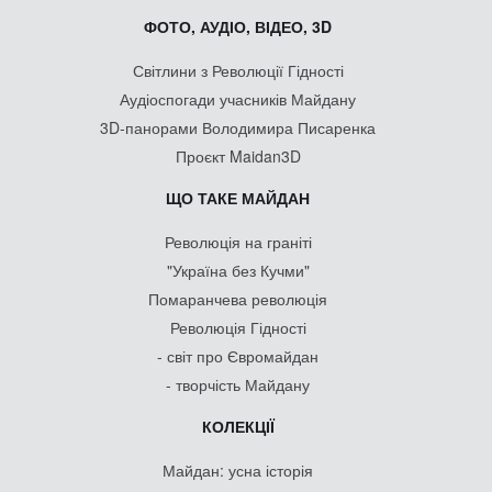
ФОТО, АУДІО, ВІДЕО, 3D
Світлини з Революції Гідності
Аудіоспогади учасників Майдану
3D-панорами Володимира Писаренка
Проєкт Maidan3D
ЩО ТАКЕ МАЙДАН
Революція на граніті
"Україна без Кучми"
Помаранчева революція
Революція Гідності
- світ про Євромайдан
- творчість Майдану
КОЛЕКЦІЇ
Майдан: усна історія