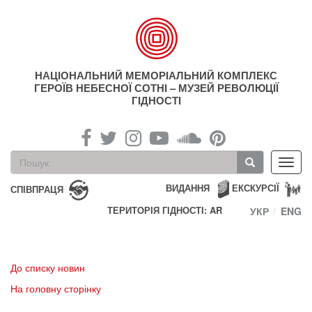
Перейти
до
основного
матеріалу
НАЦІОНАЛЬНИЙ МЕМОРІАЛЬНИЙ КОМПЛЕКС
ГЕРОЇВ НЕБЕСНОЇ СОТНІ – МУЗЕЙ РЕВОЛЮЦІЇ
ГІДНОСТІ
Пошукова
Toggl
форма
navig
Пошук
ВИДАННЯ
ЕКСКУРСІЇ
СПІВПРАЦЯ
ТЕРИТОРІЯ ГІДНОСТІ: AR
УКР
ENG
До списку новин
На головну сторінку