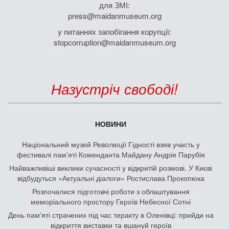
для ЗМІ:
press@maidanmuseum.org
у питаннях запобігання корупції:
stopcorruption@maidanmuseum.org
Назустріч свободі!
НОВИНИ
Національний музей Революції Гідності взяв участь у
фестивалі пам'яті Коменданта Майдану Андрія Парубія
Найважливіші виклики сучасності у відкритій розмові. У Києві
відбудуться «Актуальні діалоги» Ростислава Прокопюка
Розпочалися підготовчі роботи з облаштування
меморіального простору Героїв Небесної Сотні
День памʼяті страчених під час теракту в Оленівці: прийди на
відкриття виставки та вшануй героїв