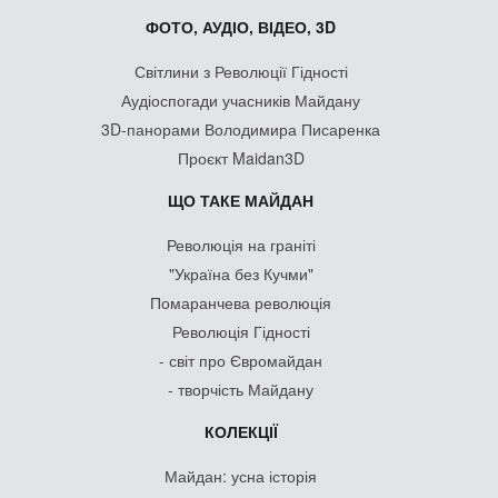
ФОТО, АУДІО, ВІДЕО, 3D
Світлини з Революції Гідності
Аудіоспогади учасників Майдану
3D-панорами Володимира Писаренка
Проєкт Maidan3D
ЩО ТАКЕ МАЙДАН
Революція на граніті
"Україна без Кучми"
Помаранчева революція
Революція Гідності
- світ про Євромайдан
- творчість Майдану
КОЛЕКЦІЇ
Майдан: усна історія