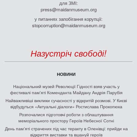
для ЗМІ:
press@maidanmuseum.org
у питаннях запобігання корупції:
stopcorruption@maidanmuseum.org
Назустріч свободі!
НОВИНИ
Національний музей Революції Гідності взяв участь у
фестивалі пам'яті Коменданта Майдану Андрія Парубія
Найважливіші виклики сучасності у відкритій розмові. У Києві
відбудуться «Актуальні діалоги» Ростислава Прокопюка
Розпочалися підготовчі роботи з облаштування
меморіального простору Героїв Небесної Сотні
День памʼяті страчених під час теракту в Оленівці: прийди на
відкриття виставки та вшануй героїв