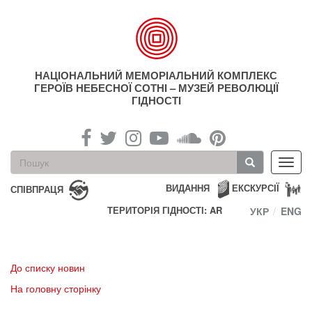
Перейти
до
основного
матеріалу
НАЦІОНАЛЬНИЙ МЕМОРІАЛЬНИЙ КОМПЛЕКС
ГЕРОЇВ НЕБЕСНОЇ СОТНІ – МУЗЕЙ РЕВОЛЮЦІЇ
ГІДНОСТІ
Пошукова
Toggl
форма
navig
Пошук
ВИДАННЯ
ЕКСКУРСІЇ
СПІВПРАЦЯ
ТЕРИТОРІЯ ГІДНОСТІ: AR
УКР
ENG
До списку новин
На головну сторінку