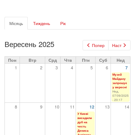
Первинні
Місяць
(активна
Тиждень
Рік
вкладки
вкладка)
Вересень 2025
Попер
Наст
Пон
Втр
Срд
Чтв
Птн
Суб
Нед
1
2
3
4
5
6
7
Музей
Майдану
запрошує
у вересні
Нед,
07/09/2025
- 20:17
8
9
10
11
12
13
14
У Києві
висадили
дуб на
честь
Дениса
Антіпова