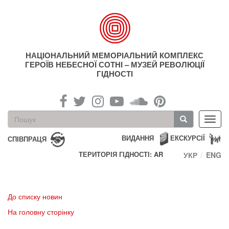
Перейти
до
основного
матеріалу
НАЦІОНАЛЬНИЙ МЕМОРІАЛЬНИЙ КОМПЛЕКС
ГЕРОЇВ НЕБЕСНОЇ СОТНІ – МУЗЕЙ РЕВОЛЮЦІЇ
ГІДНОСТІ
Пошукова
Toggl
форма
navig
Пошук
ВИДАННЯ
ЕКСКУРСІЇ
СПІВПРАЦЯ
ТЕРИТОРІЯ ГІДНОСТІ: AR
УКР
ENG
До списку новин
На головну сторінку