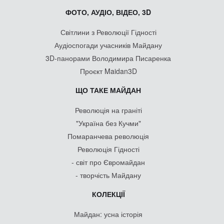
ФОТО, АУДІО, ВІДЕО, 3D
Світлини з Революції Гідності
Аудіоспогади учасників Майдану
3D-панорами Володимира Писаренка
Проєкт Maidan3D
ЩО ТАКЕ МАЙДАН
Революція на граніті
"Україна без Кучми"
Помаранчева революція
Революція Гідності
- світ про Євромайдан
- творчість Майдану
КОЛЕКЦІЇ
Майдан: усна історія