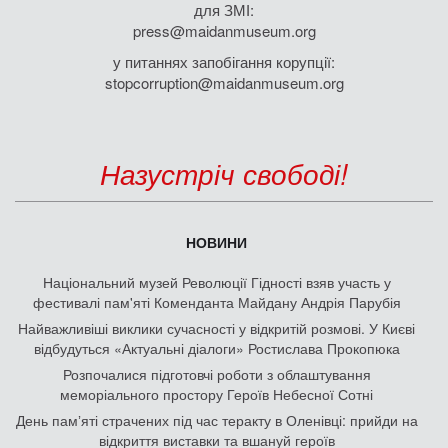
для ЗМІ:
press@maidanmuseum.org
у питаннях запобігання корупції:
stopcorruption@maidanmuseum.org
Назустріч свободі!
НОВИНИ
Національний музей Революції Гідності взяв участь у
фестивалі пам'яті Коменданта Майдану Андрія Парубія
Найважливіші виклики сучасності у відкритій розмові. У Києві
відбудуться «Актуальні діалоги» Ростислава Прокопюка
Розпочалися підготовчі роботи з облаштування
меморіального простору Героїв Небесної Сотні
День памʼяті страчених під час теракту в Оленівці: прийди на
відкриття виставки та вшануй героїв